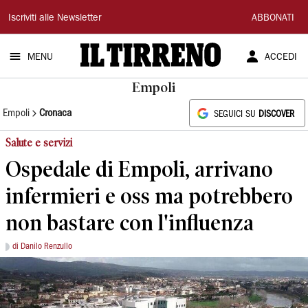
Il
Iscriviti alle Newsletter
ABBONATI
Tirreno
MENU
ACCEDI
Empoli
Empoli
Cronaca
SEGUICI SU
DISCOVER
Salute e servizi
Ospedale di Empoli, arrivano
infermieri e oss ma potrebbero
non bastare con l'influenza
di Danilo Renzullo