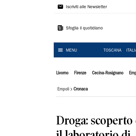
Il
Iscriviti alle Newsletter
Tirreno
Sfoglia il quotidiano
MENU
TOSCANA
ITAL
Livorno
Firenze
Cecina-Rosignano
Emp
Empoli
Cronaca
Droga: scoperto 
il laboratorio di