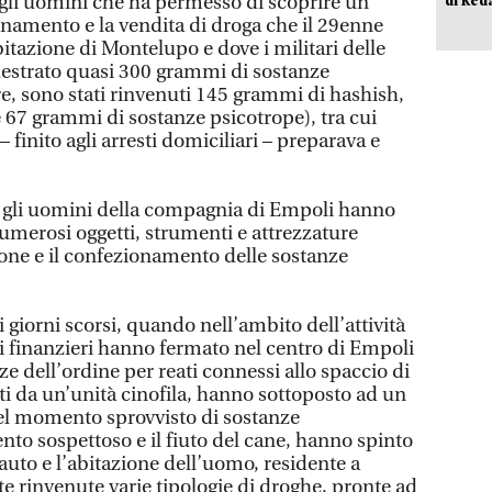
gli uomini che ha permesso di scoprire un
onamento e la vendita di droga che il 29enne
bitazione di Montelupo e dove i militari delle
estrato quasi 300 grammi di sostanze
re, sono stati rinvenuti 145 grammi di hashish,
67 grammi di sostanze psicotrope), tra cui
– finito agli arresti domiciliari – preparava e
he, gli uomini della compagnia di Empoli hanno
umerosi oggetti, strumenti e attrezzature
ione e il confezionamento delle sostanze
i giorni scorsi, quando nell’ambito dell’attività
o, i finanzieri hanno fermato nel centro di Empoli
rze dell’ordine per reati connessi allo spaccio di
ati da un’unità cinofila, hanno sottoposto ad un
uel momento sprovvisto di sostanze
nto sospettoso e il fiuto del cane, hanno spinto
l’auto e l’abitazione dell’uomo, residente a
e rinvenute varie tipologie di droghe, pronte ad