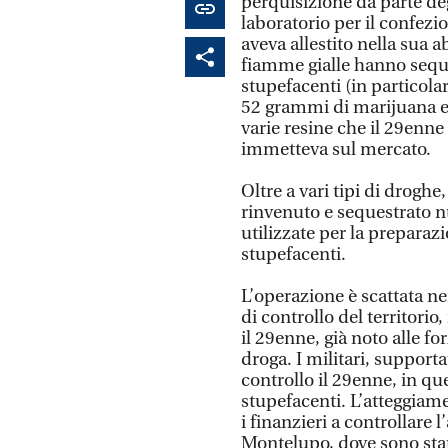
perquisizione da parte de
laboratorio per il confezi
aveva allestito nella sua a
fiamme gialle hanno sequ
stupefacenti (in particola
52 grammi di marijuana e 
varie resine che il 29enne 
immetteva sul mercato.
Oltre a vari tipi di drog
rinvenuto e sequestrato n
utilizzate per la preparaz
stupefacenti.
L’operazione è scattata ne
di controllo del territori
il 29enne, già noto alle fo
droga. I militari, support
controllo il 29enne, in q
stupefacenti. L’atteggiame
i finanzieri a controllare 
Montelupo, dove sono stat