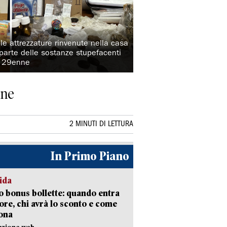
 le attrezzature rinvenute nella casa
parte delle sostanze stupefacenti
al 29enne
nne
2 MINUTI DI LETTURA
In Primo Piano
ida
 bonus bollette: quando entra
gore, chi avrà lo sconto e come
ona
azione web