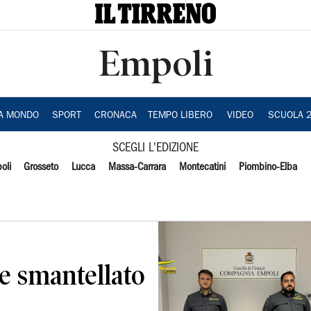
Empoli
IA MONDO
SPORT
CRONACA
TEMPO LIBERO
VIDEO
SCUOLA 
SCEGLI L'EDIZIONE
oli
Grosseto
Lucca
Massa-Carrara
Montecatini
Piombino-Elba
e smantellato