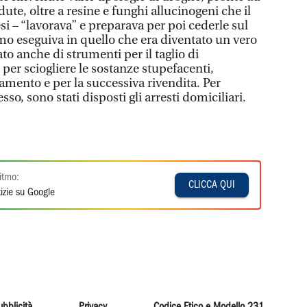
ute, oltre a resine e funghi allucinogeni che il
i – “lavorava” e preparava per poi cederle sul
omo eseguiva in quello che era diventato un vero
to anche di strumenti per il taglio di
 per sciogliere le sostanze stupefacenti,
amento e per la successiva rivendita. Per
sso, sono stati disposti gli arresti domiciliari.
itmo:
CLICCA QUI
izie su Google
ubblicità
Privacy
Codice Etico e Modello 231