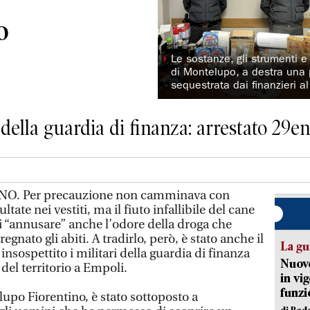
o
◗
Le sostanze, gli strumenti e
di Montelupo, a destra una 
sequestrata dai finanzieri 
ella guardia di finanza: arrestato 29e
 Per precauzione non camminava con
tate nei vestiti, ma il fiuto infallibile del cane
i “annusare” anche l’odore della droga che
nato gli abiti. A tradirlo, però, è stato anche il
La gu
nsospettito i militari della guardia di finanza
Nuovo
del territorio a Empoli.
in vi
funzi
upo Fiorentino, è stato sottoposto a
di Red