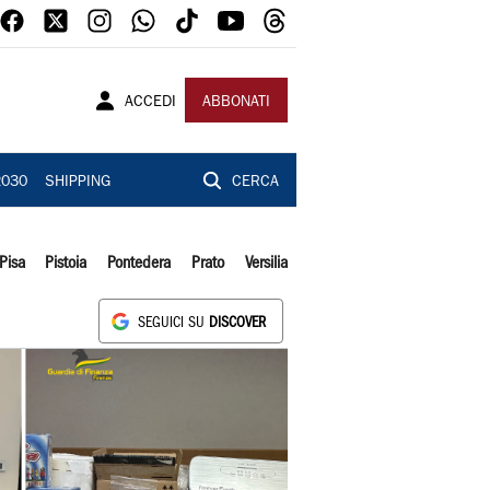
ACCEDI
ABBONATI
2030
SHIPPING
CERCA
Pisa
Pistoia
Pontedera
Prato
Versilia
SEGUICI SU
DISCOVER