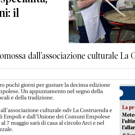
i: il
omossa dall’associazione culturale La
pochi giorni per gustare la decima edizione
 empolese. Un appuntamento nel segno della
ocali e della tradizione.
La pr
all’associazione culturale odv La Costruenda e
Meteo
di Empoli e dall’Unione dei Comuni Empolese
l’ult
 al 7 maggio sarà di casa al circolo Arci e nel
l’alla
zzale.
di Tom