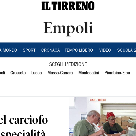
Empoli
IA MONDO
SPORT
CRONACA
TEMPO LIBERO
VIDEO
SCUOLA 
SCEGLI L'EDIZIONE
oli
Grosseto
Lucca
Massa-Carrara
Montecatini
Piombino-Elba
el carciofo
specialità,