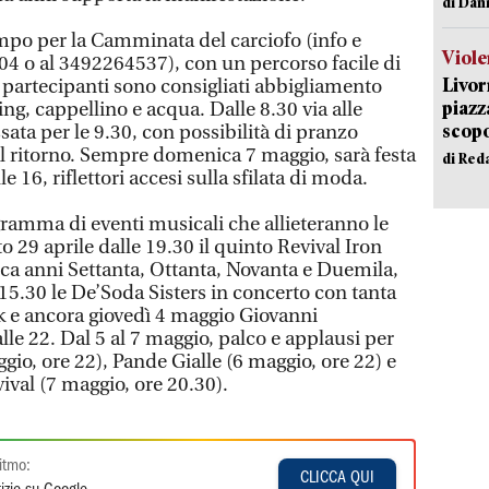
di Dan
empo per la Camminata del carciofo (info e
Viole
4 o al 3492264537), con un percorso facile di
Livor
i partecipanti sono consigliati abbigliamento
piazz
g, cappellino e acqua. Dalle 8.30 via alle
scopo
issata per le 9.30, con possibilità di pranzo
al ritorno. Sempre domenica 7 maggio, sarà festa
di Red
 16, riflettori accesi sulla sfilata di moda.
ramma di eventi musicali che allieteranno le
o 29 aprile dalle 19.30 il quinto Revival Iron
ca anni Settanta, Ottanta, Novanta e Duemila,
15.30 le De’Soda Sisters in concerto con tanta
k e ancora giovedì 4 maggio Giovanni
le 22. Dal 5 al 7 maggio, palco e applausi per
io, ore 22), Pande Gialle (6 maggio, ore 22) e
val (7 maggio, ore 20.30).
itmo:
CLICCA QUI