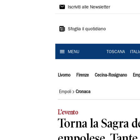
Il
Iscriviti alle Newsletter
Tirreno
Sfoglia il quotidiano
MENU
TOSCANA
ITAL
Livorno
Firenze
Cecina-Rosignano
Emp
Empoli
Cronaca
L’evento
Torna la Sagra d
empolese. Tante 