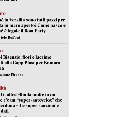
nto
é in Versilia sono tutti pazzi per
sta in mare aperto? Come nasce e
é è legale il Boat Party
riele Buffoni
to
 Bisenzio, fiori e lacrime
ti alla Capp Plast per Kumara
ra
azione Firenze
lità
-Li, oltre 50mila multe in un
e c’è un “super-autovelox” che
erdona – Le super sanzioni e
i dati