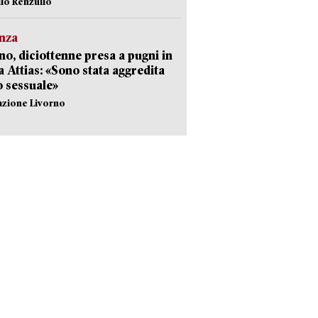
ilo Renzullo
nza
no, diciottenne presa a pugni in
a Attias: «Sono stata aggredita
 sessuale»
azione Livorno