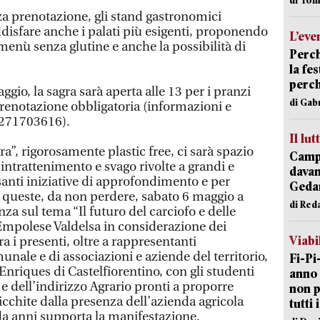
nza prenotazione, gli stand gastronomici
ddisfare anche i palati più esigenti, proponendo
L’eve
 menù senza glutine e anche la possibilità di
Perch
la fe
perch
io, la sagra sarà aperta alle 13 per i pranzi
di Gab
prenotazione obbligatoria (informazioni e
3271703616).
Il lut
ra”, rigorosamente plastic free, ci sarà spazio
Campi
 intrattenimento e svago rivolte a grandi e
davan
ssanti iniziative di approfondimento e per
Geda
ra queste, da non perdere, sabato 6 maggio a
di Red
nza sul tema “Il futuro del carciofo e delle
’Empolese Valdelsa in considerazione dei
Viabi
a i presenti, oltre a rappresentanti
nale e di associazioni e aziende del territorio,
Fi-Pi
 Enriques di Castelfiorentino, con gli studenti
anno 
 e dell’indirizzo Agrario pronti a proporre
non p
icchite dalla presenza dell’azienda agricola
tutti 
 da anni supporta la manifestazione.