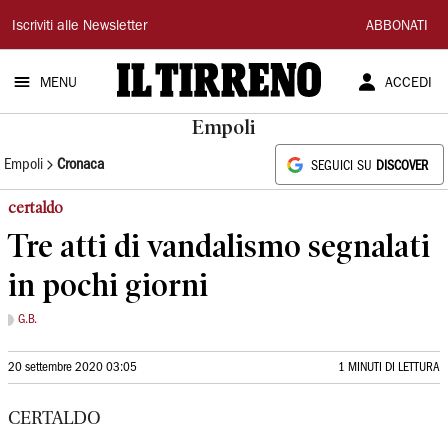
Il
Iscriviti alle Newsletter
ABBONATI
Tirreno
MENU
ACCEDI
Empoli
Empoli
Cronaca
SEGUICI SU
DISCOVER
certaldo
Tre atti di vandalismo segnalati
in pochi giorni
G.B.
20 settembre 2020 03:05
1 MINUTI DI LETTURA
CERTALDO