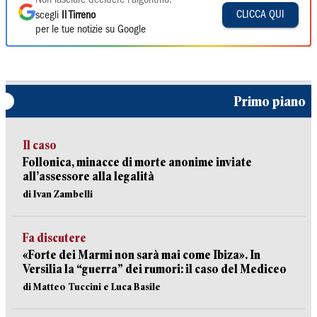
Non lasciare decidere l'algoritmo:
CLICCA QUI
scegli
Il Tirreno
per le tue notizie su Google
Primo piano
Il caso
Follonica, minacce di morte anonime inviate
all’assessore alla legalità
di Ivan Zambelli
Fa discutere
«Forte dei Marmi non sarà mai come Ibiza». In
Versilia la “guerra” dei rumori: il caso del Mediceo
di Matteo Tuccini e Luca Basile