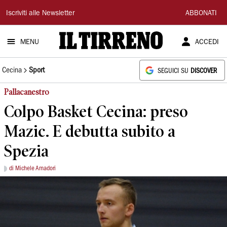
Il
Iscriviti alle Newsletter
ABBONATI
Tirreno
MENU
ACCEDI
Cecina
Sport
SEGUICI SU
DISCOVER
Pallacanestro
Colpo Basket Cecina: preso
Mazic. E debutta subito a
Spezia
di Michele Amadori