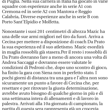
di Puglia. Nella sua carriera in Italia ha giocato in varie
squadre con esperienze anche in serie A1 con
Cremona ed in serie A2 con Mantova e Reggio
Calabria, Diverse esperienze anche in serie B con
Porto Sant’Elpidio e Molfetta.
Nonostante i suoi 201 centimetri di altezza Mazic ha
una delle sue armi migliori nel tiro da fuori. Arriva a
Cecina per mettere a disposizione di coach Da Prato
la sua esperienza ed il suo atletismo. Mazic esordirà
in maglia rossoblù già stasera.Per il resto i rossoblù di
Da Prato dovranno fare a meno di ancora una volta di
Andrea Saccaggi e dovranno essere valutate le
condizioni di Pedroni che, dopo uno scontro di gioco,
ha finito la gara con Siena non in perfetto stato. I
pochi giorni di distanza tra una gara e l’altra non sono
sicuramente un punto a favore di Cecina che, per
resettare e per ritrovare la giusta determinazione,
avrebbe avuto bisogno di qualche giorno in più e di
una settimana intera di allenamenti e di lavoro in
palestra. Arrivati alla 10a giornata di campionato, la
partita di questa sera rappresenta già un crocevia