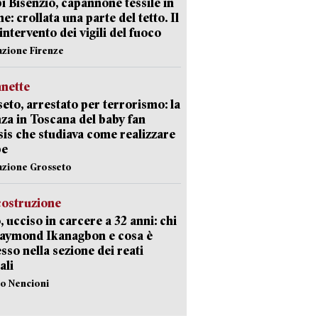
 Bisenzio, capannone tessile in
e: crollata una parte del tetto. Il
intervento dei vigili del fuoco
azione Firenze
nette
eto, arrestato per terrorismo: la
za in Toscana del baby fan
Isis che studiava come realizzare
be
azione Grosseto
costruzione
, ucciso in carcere a 32 anni: chi
Raymond Ikanagbon e cosa è
sso nella sezione dei reati
ali
lo Nencioni