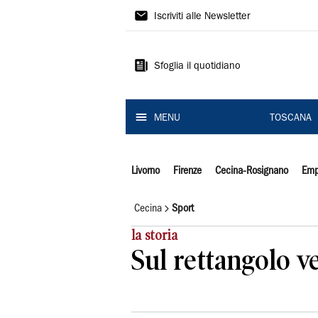
Il
Iscriviti alle Newsletter
Tirreno
Sfoglia il quotidiano
MENU
TOSCANA
Livorno
Firenze
Cecina-Rosignano
Emp
Cecina
Sport
la storia
Sul rettangolo v