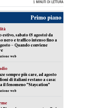
1 MINUTI DI LETTURA
Primo piano
lità
 estivo, sabato (8 agosto) da
no nero e traffico intenso fino a
agosto – Quando conviene
re
azione web
udio
ze sempre più care, ad agosto
lioni di italiani restano a casa:
a il fenomeno "Staycation"
azione web
arme