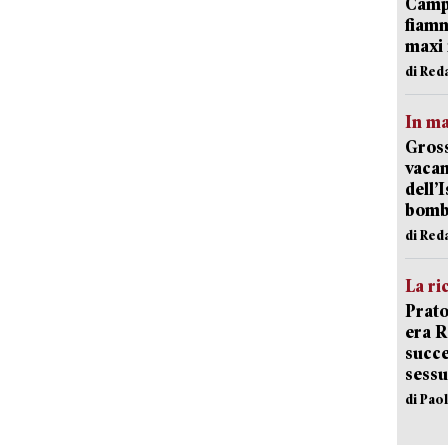
Campi
fiamm
maxi 
di Red
In ma
Gross
vacan
dell’
bom
di Red
La ri
Prato
era 
succe
sessu
di Pao