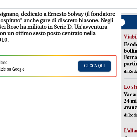
ignano, dedicato a Ernesto Solvay (il fondatore
“ospitato” anche gare di discreto blasone. Negli
Sei Rose ha militato in Serie D. Un’avventura
con un ottimo sesto posto centrato nella
Viabi
010.
Esodo
bolli
Ferr
itmo:
parti
CLICCA QUI
izie su Google
di Red
Lo st
Vacan
24 mi
avanz
di Red
L’all