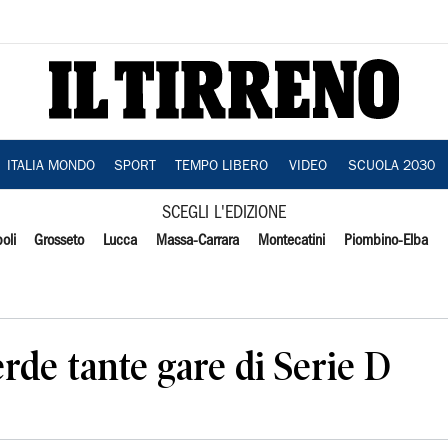
ITALIA MONDO
SPORT
TEMPO LIBERO
VIDEO
SCUOLA 2030
SCEGLI L'EDIZIONE
oli
Grosseto
Lucca
Massa-Carrara
Montecatini
Piombino-Elba
erde tante gare di Serie D