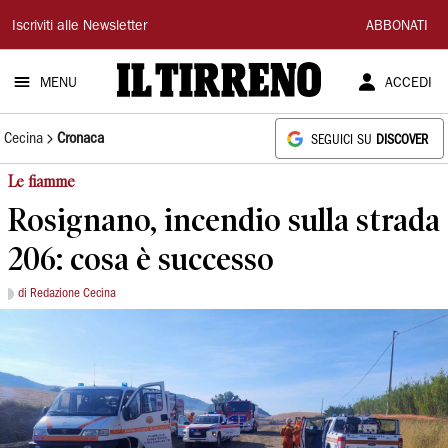
Il
Iscriviti alle Newsletter
ABBONATI
Tirreno
MENU
ACCEDI
Cecina
Cronaca
SEGUICI SU
DISCOVER
Le fiamme
Rosignano, incendio sulla strada
206: cosa è successo
di Redazione Cecina