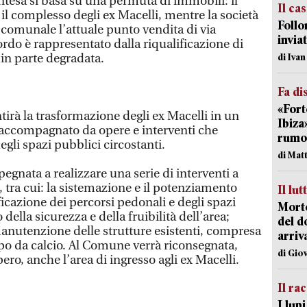
ntesa si basa su una permuta di immobili: il
Il ca
il complesso degli ex Macelli, mentre la società
Follo
comunale l’attuale punto vendita di via
inviat
rdo è rappresentato dalla riqualificazione di
 in parte degradata.
di Iva
Fa di
«Fort
ntirà la trasformazione degli ex Macelli in un
Ibiza
ccompagnato da opere e interventi che
rumor
egli spazi pubblici circostanti.
di Mat
mpegnata a realizzare una serie di interventi a
à, tra cui: la sistemazione e il potenziamento
Il lut
ificazione dei percorsi pedonali e degli spazi
Morto
della sicurezza e della fruibilità dell’area;
del d
manutenzione delle strutture esistenti, compresa
arriv
mpo da calcio. Al Comune verrà riconsegnata,
di Gio
ero, anche l’area di ingresso agli ex Macelli.
Il ra
I lup