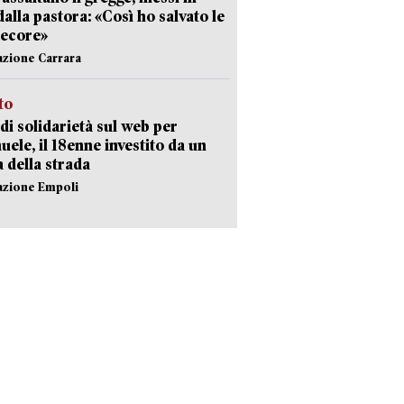
dalla pastora: «Così ho salvato le
pecore»
azione Carrara
sto
di solidarietà sul web per
ele, il 18enne investito da un
a della strada
azione Empoli