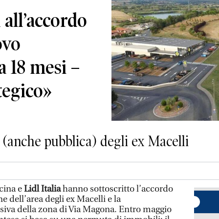
a all’accordo
ovo
 18 mesi –
tegico»
 (anche pubblica) degli ex Macelli
cina e
Lidl Italia
hanno sottoscritto l’accordo
ne dell’area degli ex Macelli e la
siva della zona di Via Magona. Entro maggio