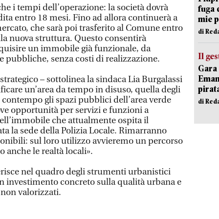
che i tempi dell’operazione: la società dovrà
fuga 
ita entro 18 mesi. Fino ad allora continuerà a
mie 
mercato, che sarà poi trasferito al Comune entro
di Red
lla nuova struttura. Questo consentirà
quisire un immobile già funzionale, da
Il ge
e pubbliche, senza costi di realizzazione.
Gara 
Emanu
 strategico – sottolinea la sindaca Lia Burgalassi
pirat
ificare un’area da tempo in disuso, quella degli
 contempo gli spazi pubblici dell’area verde
di Red
ve opportunità per servizi e funzioni a
Nell’immobile che attualmente ospita il
ta la sede della Polizia Locale. Rimarranno
ponibili: sul loro utilizzo avvieremo un percorso
 anche le realtà locali».
erisce nel quadro degli strumenti urbanistici
n investimento concreto sulla qualità urbana e
 non valorizzati.