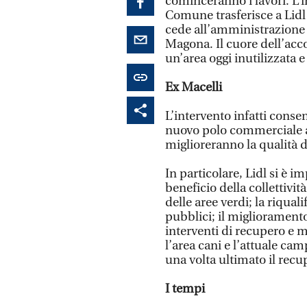
cominceranno i lavori. L’i
Comune trasferisce a Lidl 
cede all’amministrazione 
Magona. Il cuore dell’acco
un’area oggi inutilizzata e
Ex Macelli
L’intervento infatti conse
nuovo polo commerciale a
miglioreranno la qualità d
In particolare, Lidl si è i
beneficio della collettivit
delle aree verdi; la riqual
pubblici; il miglioramento 
interventi di recupero e 
l’area cani e l’attuale ca
una volta ultimato il recup
I tempi