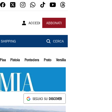
ACCEDI
ABBONATI
SHIPPING
CERCA
Pisa
Pistoia
Pontedera
Prato
Versilia
SEGUICI SU
DISCOVER