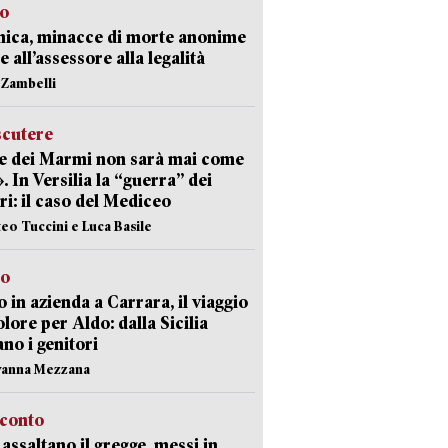
so
nica, minacce di morte anonime
e all’assessore alla legalità
n Zambelli
scutere
e dei Marmi non sarà mai come
». In Versilia la “guerra” dei
i: il caso del Mediceo
teo Tuccini e Luca Basile
to
 in azienda a Carrara, il viaggio
olore per Aldo: dalla Sicilia
ano i genitori
vanna Mezzana
cconto
i assaltano il gregge, messi in