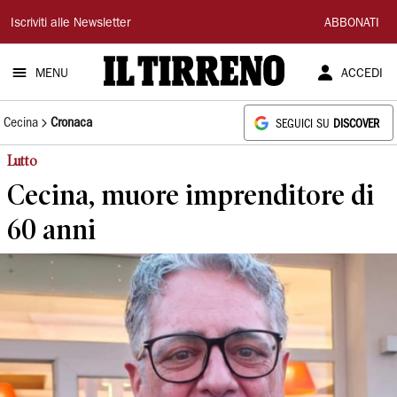
Il
Iscriviti alle Newsletter
ABBONATI
Tirreno
MENU
ACCEDI
Cecina
Cronaca
SEGUICI SU
DISCOVER
Lutto
Cecina, muore imprenditore di
60 anni