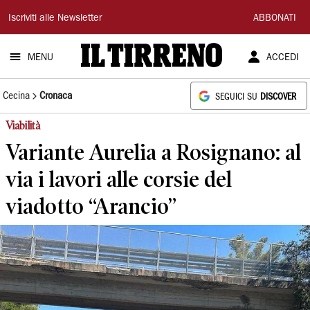
Il
Iscriviti alle Newsletter
ABBONATI
Tirreno
MENU
ACCEDI
Cecina
Cronaca
SEGUICI SU
DISCOVER
Viabilità
Variante Aurelia a Rosignano: al
via i lavori alle corsie del
viadotto “Arancio”