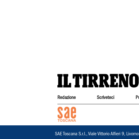
Redazione
Scriveteci
P
SAE Toscana S.r.l., Viale Vittorio Alfieri 9, Li