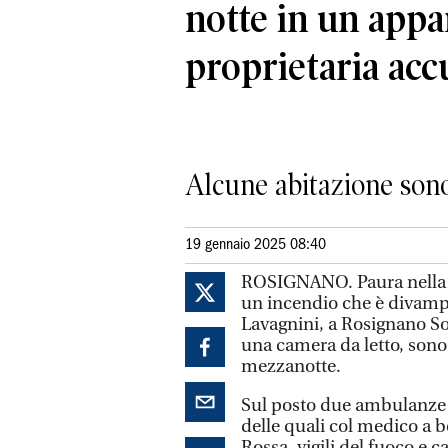
notte in un appa
proprietaria ac
Alcune abitazione son
19 gennaio 2025 08:40
ROSIGNANO. Paura nella n
un incendio che è divampa
Lavagnini, a Rosignano So
una camera da letto, sono s
mezzanotte.
Sul posto due ambulanze 
delle quali col medico a b
Rossa, vigili del fuoco e 