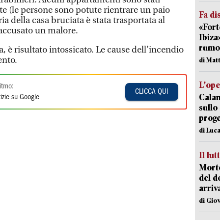
 (le persone sono potute rientrare un paio
Fa di
ia della casa bruciata è stata trasportata al
«Fort
 accusato un malore.
Ibiza
rumor
è risultato intossicato. Le cause dell’incendio
ento.
di Mat
L'op
itmo:
CLICCA QUI
Cala
izie su Google
sullo
proge
di Luca
Il lut
Morto
del d
arriv
di Gio