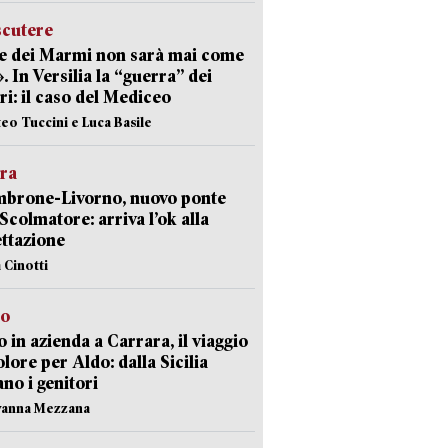
scutere
e dei Marmi non sarà mai come
». In Versilia la “guerra” dei
i: il caso del Mediceo
teo Tuccini e Luca Basile
era
mbrone-Livorno, nuovo ponte
 Scolmatore: arriva l’ok alla
ttazione
 Cinotti
to
 in azienda a Carrara, il viaggio
olore per Aldo: dalla Sicilia
ano i genitori
vanna Mezzana