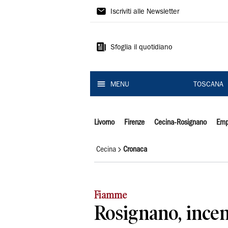
Il
Iscriviti alle Newsletter
Tirreno
Sfoglia il quotidiano
MENU
TOSCANA
Livorno
Firenze
Cecina-Rosignano
Emp
Cecina
Cronaca
Fiamme
Rosignano, incen