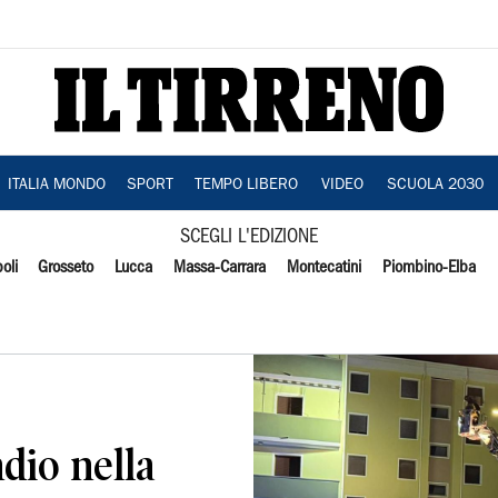
ITALIA MONDO
SPORT
TEMPO LIBERO
VIDEO
SCUOLA 2030
SCEGLI L'EDIZIONE
oli
Grosseto
Lucca
Massa-Carrara
Montecatini
Piombino-Elba
dio nella