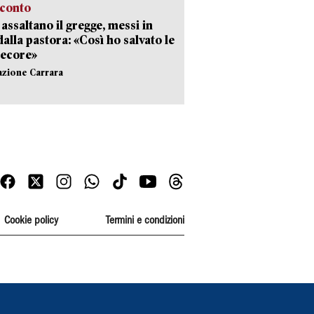
cconto
i assaltano il gregge, messi in
dalla pastora: «Così ho salvato le
pecore»
azione Carrara
Cookie policy
Termini e condizioni