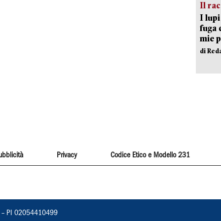
Il ra
I lup
fuga 
mie 
di Red
ubblicità
Privacy
Codice Etico e Modello 231
vorno – PI 02054410499