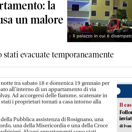
rtamento: la
cusa un malore
◗
Il palazzo in cui è divampat
o stati evacuate temporaneamente
otte tra sabato 18 e domenica 19 gennaio per
to all’interno di un appartamento di via
lvay. Ad accorgersi delle fiamme, scatenate in
tati i proprietari tornati a casa intorno alla
Il ca
Follo
inviat
della Pubblica assistenza di Rosignano, una
ordo, una della Misericordia e una della Croce
di Iva
carabinieri. Alcuni appartamenti sono stati