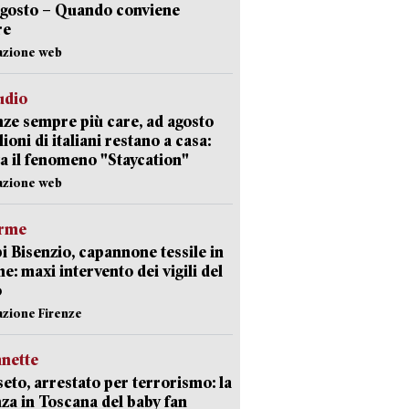
agosto – Quando conviene
re
azione web
udio
ze sempre più care, ad agosto
lioni di italiani restano a casa:
a il fenomeno "Staycation"
azione web
arme
 Bisenzio, capannone tessile in
e: maxi intervento dei vigili del
o
azione Firenze
nette
eto, arrestato per terrorismo: la
za in Toscana del baby fan