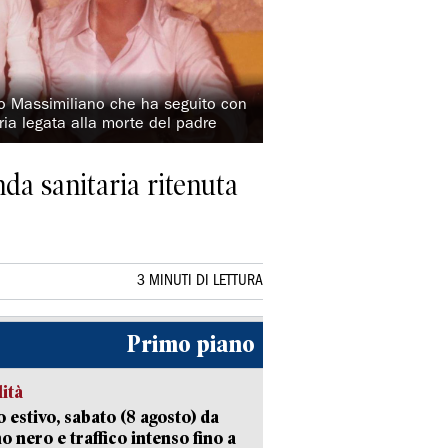
lio Massimiliano che ha seguito con
ria legata alla morte del padre
nda sanitaria ritenuta
3 MINUTI DI LETTURA
Primo piano
lità
 estivo, sabato (8 agosto) da
no nero e traffico intenso fino a