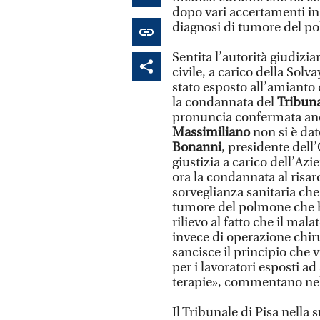
dopo vari accertamenti in
diagnosi di tumore del p
Sentita l’autorità giudizi
civile, a carico della Solv
stato esposto all’amianto 
la condannata del
Tribuna
pronuncia confermata anche
Massimiliano
non si è dato
Bonanni
, presidente dell
giustizia a carico dell’Az
ora la condannata al risa
sorveglianza sanitaria ch
tumore del polmone che h
rilievo al fatto che il mala
invece di operazione chi
sancisce il principio che 
per i lavoratori esposti a
terapie», commentano nel
Il Tribunale di Pisa nella