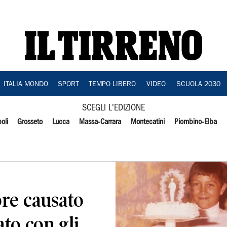
ITALIA MONDO
SPORT
TEMPO LIBERO
VIDEO
SCUOLA 2030
SCEGLI L'EDIZIONE
oli
Grosseto
Lucca
Massa-Carrara
Montecatini
Piombino-Elba
re causato
ato con gli