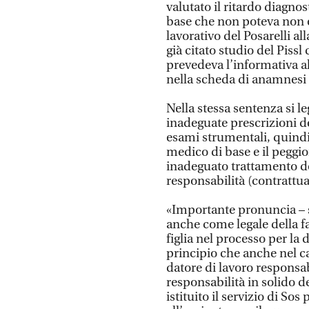
valutato il ritardo diagno
base che non poteva non 
lavorativo del Posarelli al
già citato studio del Pissl
prevedeva l’informativa al
nella scheda di anamnesi d
Nella stessa sentenza si le
inadeguate prescrizioni de
esami strumentali, quindi 
medico di base e il peggio
inadeguato trattamento de
responsabilità (contrattual
«Importante pronuncia – 
anche come legale della f
figlia nel processo per la d
principio che anche nel c
datore di lavoro responsa
responsabilità in solido d
istituito il servizio di So