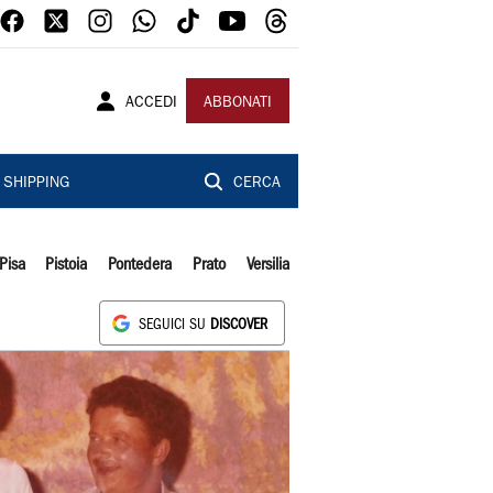
ACCEDI
ABBONATI
SHIPPING
CERCA
Pisa
Pistoia
Pontedera
Prato
Versilia
SEGUICI SU
DISCOVER