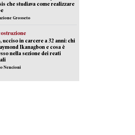
Isis che studiava come realizzare
be
azione Grosseto
costruzione
, ucciso in carcere a 32 anni: chi
Raymond Ikanagbon e cosa è
sso nella sezione dei reati
ali
lo Nencioni