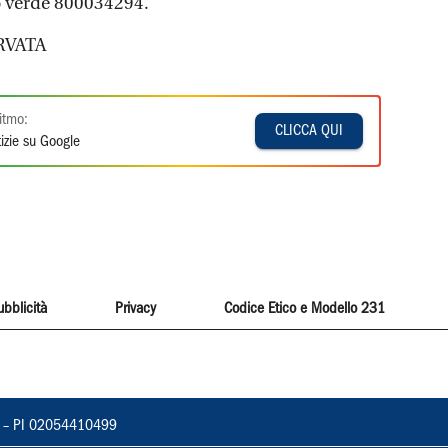
o verde 800034294.
RVATA
itmo:
CLICCA QUI
izie su Google
ubblicità
Privacy
Codice Etico e Modello 231
vorno – PI 02054410499