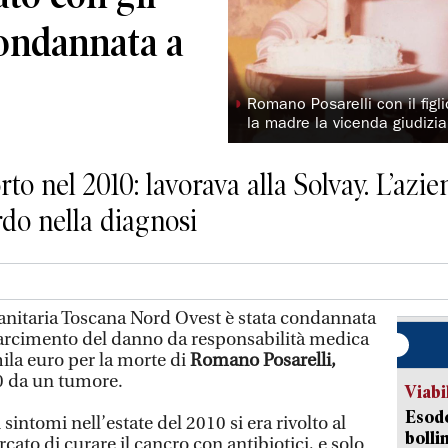
condannata a
◗
Romano Posarelli con il fig
la madre la vicenda giudizia
o nel 2010: lavorava alla Solvay. L’azie
rdo nella diagnosi
itaria Toscana Nord Ovest è stata condannata
risarcimento del danno da responsabilità medica
ila euro per la morte di
Romano Posarelli,
0 da un tumore.
Viabi
Esodo
sintomi nell’estate del 2010 si era rivolto al
bolli
ato di curare il cancro con antibiotici, e solo