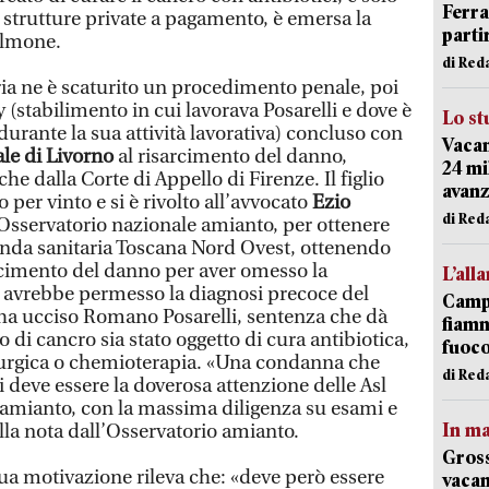
Ferr
 strutture private a pagamento, è emersa la
parti
olmone.
di Red
aria ne è scaturito un procedimento penale, poi
ay (stabilimento in cui lavorava Posarelli e dove è
Lo st
durante la sua attività lavorativa) concluso con
Vacan
le di Livorno
al risarcimento del danno,
24 mi
 dalla Corte di Appello di Firenze. Il figlio
avanz
 per vinto e si è rivolto all’avvocato
Ezio
di Red
’Osservatorio nazionale amianto, per ottenere
ienda sanitaria Toscana Nord Ovest, ottenendo
rcimento del danno per aver omesso la
L’all
e avrebbe permesso la diagnosi precoce del
Campi
a ucciso Romano Posarelli, sentenza che dà
fiamm
to di cancro sia stato oggetto di cura antibiotica,
fuoc
rurgica o chemioterapia. «Una condanna che
di Red
vi deve essere la doverosa attenzione delle Asl
d amianto, con la massima diligenza su esami e
In ma
la nota dall’Osservatorio amianto.
Gross
 sua motivazione rileva che: «deve però essere
vacan