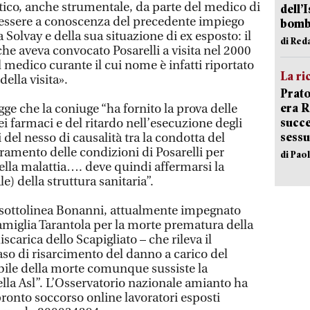
stico, anche strumentale, da parte del medico di
dell’
essere a conoscenza del precedente impiego
bom
la Solvay e della sua situazione di ex esposto: il
di Red
 che aveva convocato Posarelli a visita nel 2000
 medico curante il cui nome è infatti riportato
La ri
ella visita».
Prato
era 
gge che la coniuge “ha fornito la prova delle
succe
i farmaci e del ritardo nell’esecuzione degli
sessu
del nesso di causalità tra la condotta del
ramento delle condizioni di Posarelli per
di Pao
lla malattia…. deve quindi affermarsi la
e) della struttura sanitaria”.
sottolinea Bonanni, attualmente impegnato
amiglia Tarantola per la morte prematura della
iscarica dello Scapigliato – che rileva il
aso di risarcimento del danno a carico del
bile della morte comunque sussiste la
ella Asl”. L’Osservatorio nazionale amianto ha
s pronto soccorso online lavoratori esposti