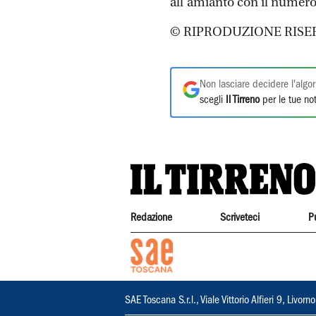
all’amianto con il numer
© RIPRODUZIONE RISE
Non lasciare decidere l'algor
scegli
Il Tirreno
per le tue not
Redazione
Scriveteci
P
SAE Toscana S.r.l., Viale Vittorio Alfieri 9, Li