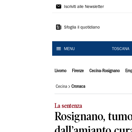
Il
Iscriviti alle Newsletter
Tirreno
Sfoglia il quotidiano
MENU
TOSCANA
Livorno
Firenze
Cecina-Rosignano
Emp
Cecina
Cronaca
La sentenza
Rosignano, tumo
dall’amianto cur