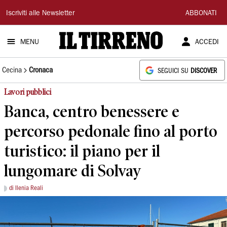
Il
Iscriviti alle Newsletter
ABBONATI
Tirreno
MENU
ACCEDI
Cecina
Cronaca
SEGUICI SU
DISCOVER
Lavori pubblici
Banca, centro benessere e
percorso pedonale fino al porto
turistico: il piano per il
lungomare di Solvay
di Ilenia Reali