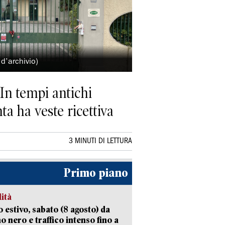
 d’archivio)
 In tempi antichi
ta ha veste ricettiva
3 MINUTI DI LETTURA
Primo piano
lità
 estivo, sabato (8 agosto) da
no nero e traffico intenso fino a