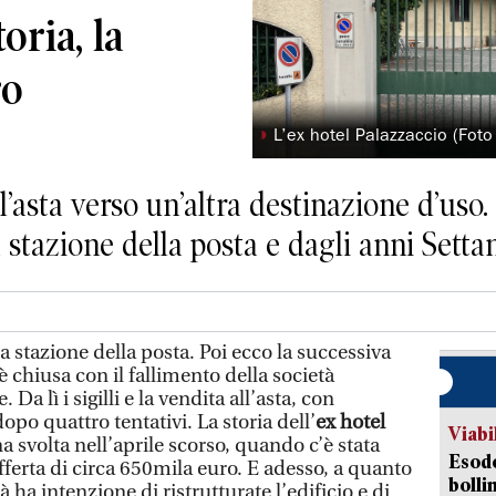
oria, la
ro
◗
L’ex hotel Palazzaccio (Foto
l’asta verso un’altra destinazione d’uso.
stazione della posta e dagli anni Settan
 stazione della posta. Poi ecco la successiva
è chiusa con il fallimento della società
Da lì i sigilli e la vendita all’asta, con
opo quattro tentativi. La storia dell’
ex hotel
Viabi
na svolta nell’aprile scorso, quando c’è stata
Esodo
ferta di circa 650mila euro. E adesso, a quanto
bolli
ha intenzione di ristrutturate l’edificio e di