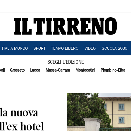
ITALIA MONDO
SPORT
TEMPO LIBERO
VIDEO
SCUOLA 2030
SCEGLI L'EDIZIONE
oli
Grosseto
Lucca
Massa-Carrara
Montecatini
Piombino-Elba
lla nuova
ll’ex hotel