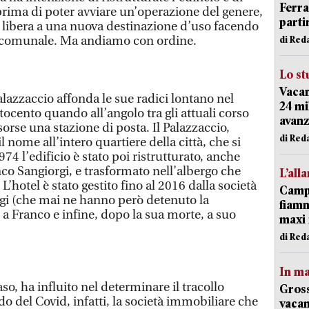
Ferr
prima di poter avviare un’operazione del genere,
parti
ia libera a una nuova destinazione d’uso facendo
o comunale. Ma andiamo con ordine.
di Red
Lo st
Vacan
alazzaccio affonda le sue radici lontano nel
24 mi
ttocento quando all’angolo tra gli attuali corso
avanz
orse una stazione di posta. Il Palazzaccio,
di Red
 nome all’intero quartiere della città, che si
74 l’edificio è stato poi ristrutturato, anche
co Sangiorgi, e trasformato nell’albergo che
L’all
’hotel è stato gestito fino al 2016 dalla società
Campi
orgi (che mai ne hanno però detenuto la
fiamm
 a Franco e infine, dopo la sua morte, a suo
maxi 
di Red
In ma
o, ha influito nel determinare il tracollo
Gross
odo del Covid, infatti, la società immobiliare che
vacan