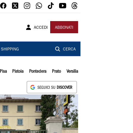
ACCEDI
ABBONATI
SHIPPING
CERCA
Pisa
Pistoia
Pontedera
Prato
Versilia
SEGUICI SU
DISCOVER