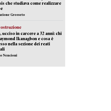
Isis che studiava come realizzare
be
azione Grosseto
costruzione
, ucciso in carcere a 32 anni: chi
Raymond Ikanagbon e cosa è
sso nella sezione dei reati
ali
lo Nencioni