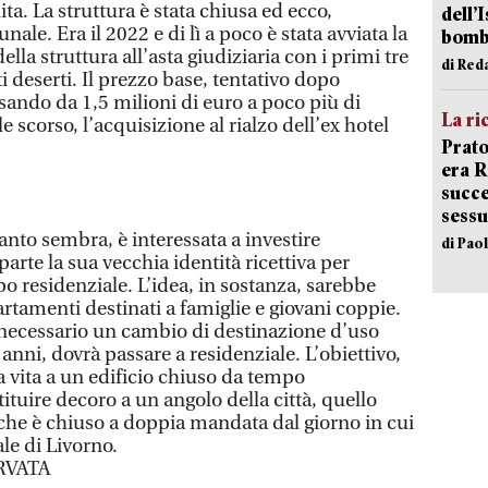
lita. La struttura è stata chiusa ed ecco,
dell’
ibunale. Era il 2022 e di lì a poco è stata avviata la
bom
lla struttura all’asta giudiziaria con i primi tre
di Red
i deserti. Il prezzo base, tentativo dopo
sando da 1,5 milioni di euro a poco più di
La ri
e scorso, l’acquisizione al rialzo dell’ex hotel
Prato
era 
succe
sessu
anto sembra, è interessata a investire
di Pao
arte la sua vecchia identità ricettiva per
po residenziale. L’idea, in sostanza, sarebbe
artamenti destinati a famiglie e giovani coppie.
è necessario un cambio di destinazione d’uso
 anni, dovrà passare a residenziale. L’obiettivo,
vita a un edificio chiuso da tempo
tuire decoro a un angolo della città, quello
 che è chiuso a doppia mandata dal giorno in cui
ale di Livorno.
RVATA