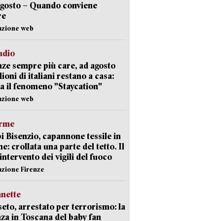
agosto – Quando conviene
re
azione web
udio
ze sempre più care, ad agosto
lioni di italiani restano a casa:
a il fenomeno "Staycation"
azione web
arme
 Bisenzio, capannone tessile in
e: crollata una parte del tetto. Il
intervento dei vigili del fuoco
azione Firenze
nette
eto, arrestato per terrorismo: la
za in Toscana del baby fan