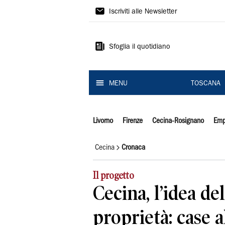
Il
Iscriviti alle Newsletter
Tirreno
Sfoglia il quotidiano
MENU
TOSCANA
Livorno
Firenze
Cecina-Rosignano
Emp
Cecina
Cronaca
Il progetto
Cecina, l’idea de
proprietà: case a