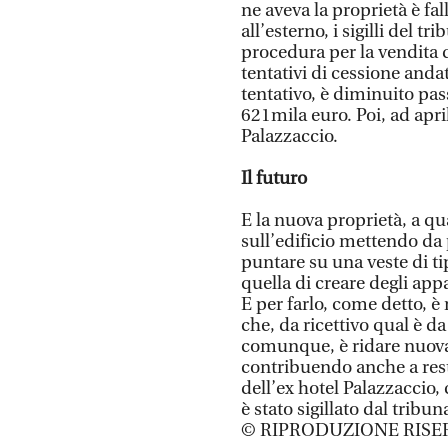
ne aveva la proprietà è fal
all’esterno, i sigilli del tr
procedura per la vendita de
tentativi di cessione andat
tentativo, è diminuito pas
621mila euro. Poi, ad april
Palazzaccio.
Il futuro
E la nuova proprietà, a qu
sull’edificio mettendo da p
puntare su una veste di ti
quella di creare degli app
E per farlo, come detto, 
che, da ricettivo qual è da
comunque, è ridare nuova 
contribuendo anche a resti
dell’ex hotel Palazzaccio,
è stato sigillato dal tribun
© RIPRODUZIONE RISE