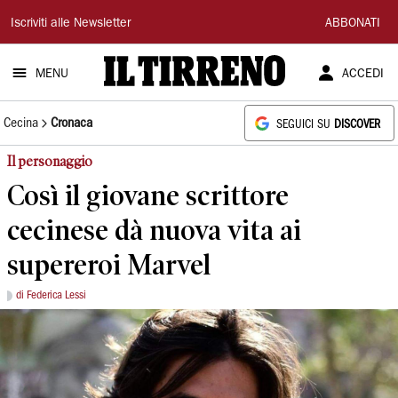
Il
Iscriviti alle Newsletter
ABBONATI
Tirreno
MENU
ACCEDI
Cecina
Cronaca
SEGUICI SU
DISCOVER
Il personaggio
Così il giovane scrittore
cecinese dà nuova vita ai
supereroi Marvel
di Federica Lessi