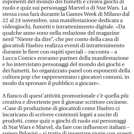
esponenti del mondo dei fumetti e creava giochi di
ruolo e quiz sui personaggi Marvel o di Star Wars. La
stessa cosa farà durante la Games Week di Milano dal
22 al 24 novembre, una manifestazione dedicata a
videogiochi, fumetti e intrattenimento digitale. «Da
qualche anno sono nella redazione del magazine
nerd “Niente da dire”, che per conto della casa di
giocattoli Hasbro realizza eventi di intrattenimento
durante le fiere con ospiti speciali – racconta – a
Lucca Comics eravamo partner della manifestazione
e ho intervistato personaggi del mondo dei giochi e
dei fumetti, ho organizzato panel con esponenti della
cultura pop che rappresentano i giocatori comuni, in
modo da spronare il pubblico a giocare».
A fianco di quest’attività promozionale c’è quella più
creativa e divertente per il giovane scrittore cecinese.
«Case di produzione di giocattoli come Hasbro ci
incaricano di scrivere contenuti legati a uscite di
prodotti, come quiz o giochi di ruolo sui personaggi
di Star Wars e Marvel, da fare con influencer italiani –
spiega Pelosini – si tratta di inventare storie con questi