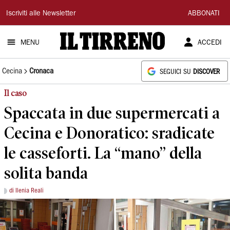
Il
Iscriviti alle Newsletter
ABBONATI
Tirreno
MENU
ACCEDI
Cecina
Cronaca
SEGUICI SU
DISCOVER
Il caso
Spaccata in due supermercati a
Cecina e Donoratico: sradicate
le casseforti. La “mano” della
solita banda
di Ilenia Reali