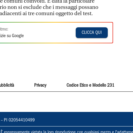
 e comuni coinvolti. E data la particolare
rio non si esclude che i messaggi possano
adiacenti ai tre comuni oggetto del test.
itmo:
CLICCA QUI
izie su Google
ubblicità
Privacy
Codice Etico e Modello 231
vorno – PI 02054410499
ti. È espressamente vietata la loro riproduzione con qualsiasi mezzo e l'adattame