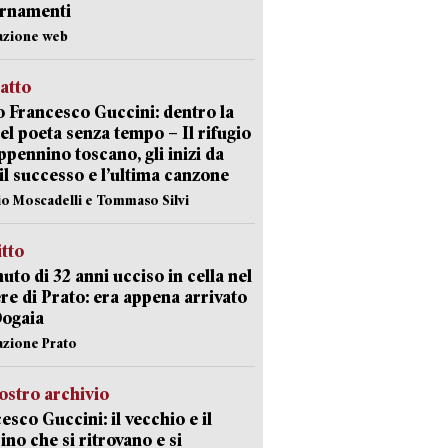
ornamenti
azione web
ratto
 Francesco Guccini: dentro la
del poeta senza tempo – Il rifugio
appennino toscano, gli inizi da
 il successo e l’ultima canzone
io Moscadelli e Tommaso Silvi
itto
uto di 32 anni ucciso in cella nel
re di Prato: era appena arrivato
Dogaia
azione Prato
ostro archivio
esco Guccini: il vecchio e il
no che si ritrovano e si