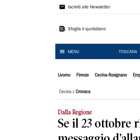
Il
Iscriviti alle Newsletter
Tirreno
Sfoglia il quotidiano
MENU
TOSCANA
Livorno
Firenze
Cecina-Rosignano
Emp
Cecina
Cronaca
Dalla Regione
Se il 23 ottobre 
messaggio d’alla