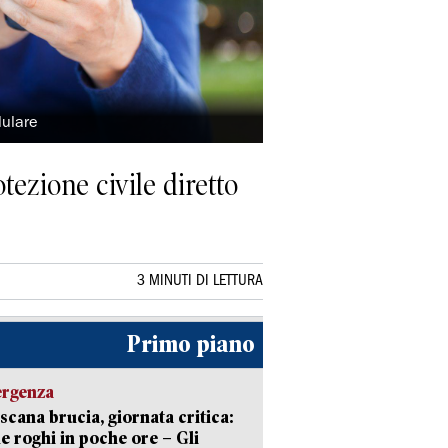
llulare
tezione civile diretto
3 MINUTI DI LETTURA
Primo piano
ergenza
scana brucia, giornata critica:
e roghi in poche ore – Gli