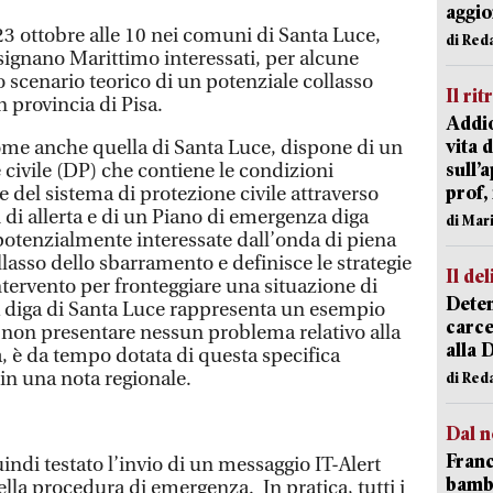
aggi
l 23 ottobre alle 10 nei comuni di Santa Luce,
di Red
signano Marittimo interessati, per alcune
lo scenario teorico di un potenziale collasso
Il rit
n provincia di Pisa.
Addio
vita 
ome anche quella di Santa Luce, dispone di un
sull’
ivile (DP) che contiene le condizioni
prof,
e del sistema di protezione civile attraverso
si di allerta e di un Piano di emergenza diga
di Mar
 potenzialmente interessate dall’onda di piena
llasso dello sbarramento e definisce le strategie
Il del
ntervento per fronteggiare una situazione di
Deten
a diga di Santa Luce rappresenta un esempio
carce
a non presentare nessun problema relativo alla
alla 
a, è da tempo dotata di questa specifica
in una nota regionale.
di Red
Dal n
Franc
uindi testato l’invio di un messaggio IT-Alert
bambi
lla procedura di emergenza. In pratica, tutti i