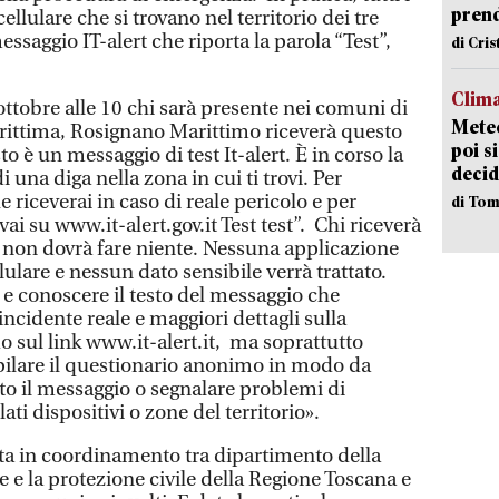
pren
cellulare che si trovano nel territorio dei tre
saggio IT-alert che riporta la parola “Test”,
di Cri
Clima
 ottobre alle 10 chi sarà presente nei comuni di
Meteo
rittima, Rosignano Marittimo riceverà questo
poi s
o è un messaggio di test It-alert. È in corso la
decid
 una diga nella zona in cui ti trovi. Per
 riceverai in caso di reale pericolo e per
di Tom
ai su www.it-alert.gov.it Test test”. Chi riceverà
 non dovrà fare niente. Nessuna applicazione
llulare e nessun dato sensibile verrà trattato.
 e conoscere il testo del messaggio che
incidente reale e maggiori dettagli sulla
 sul link www.it-alert.it, ma soprattutto
pilare il questionario anonimo in modo da
to il messaggio o segnalare problemi di
lati dispositivi o zone del territorio».
ta in coordinamento tra dipartimento della
e e la protezione civile della Regione Toscana e