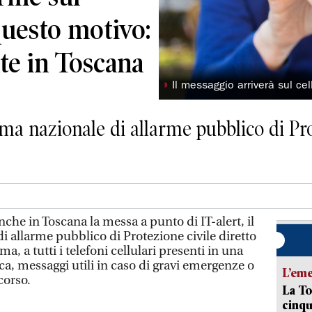
questo motivo:
ate in Toscana
◗
Il messaggio arriverà sul ce
tema nazionale di allarme pubblico di Pro
e in Toscana la messa a punto di IT-alert, il
i allarme pubblico di Protezione civile diretto
a, a tutti i telefoni cellulari presenti in una
a, messaggi utili in caso di gravi emergenze o
L’em
 corso.
La To
cinqu