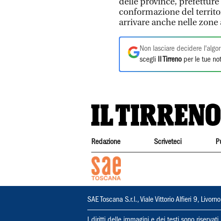
delle province, prefetture
conformazione del territo
arrivare anche nelle zone 
Non lasciare decidere l'algor
scegli
Il Tirreno
per le tue not
Redazione
Scriveteci
P
SAE Toscana S.r.l., Viale Vittorio Alfieri 9, Li
I diritti delle immagini e dei testi sono riserva