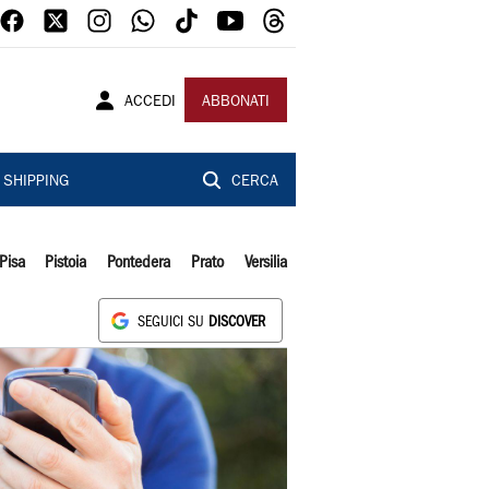
ACCEDI
ABBONATI
SHIPPING
CERCA
Pisa
Pistoia
Pontedera
Prato
Versilia
SEGUICI SU
DISCOVER