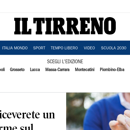
ITALIA MONDO
SPORT
TEMPO LIBERO
VIDEO
SCUOLA 2030
SCEGLI L'EDIZIONE
oli
Grosseto
Lucca
Massa-Carrara
Montecatini
Piombino-Elba
riceverete un
rme sul