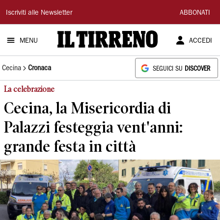
Il
Iscriviti alle Newsletter
ABBONATI
Tirreno
MENU
ACCEDI
Cecina
Cronaca
SEGUICI SU
DISCOVER
La celebrazione
Cecina, la Misericordia di
Palazzi festeggia vent'anni:
grande festa in città