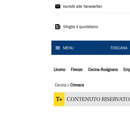
Il
Iscriviti alle Newsletter
Tirreno
Sfoglia il quotidiano
MENU
TOSCANA
Livorno
Firenze
Cecina-Rosignano
Emp
Cecina
Cronaca
T+
CONTENUTO RISERVATO 