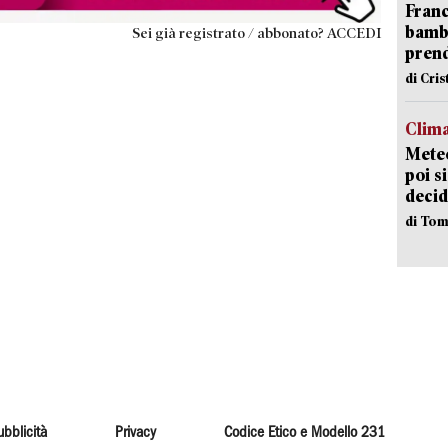
Franc
bambi
Sei già registrato / abbonato? ACCEDI
pren
di Cri
Clima
Meteo
poi s
decid
di Tom
ubblicità
Privacy
Codice Etico e Modello 231