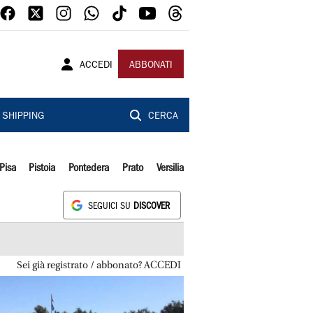
ACCEDI
ABBONATI
SHIPPING
CERCA
Pisa
Pistoia
Pontedera
Prato
Versilia
SEGUICI SU
DISCOVER
Sei già registrato / abbonato? ACCEDI