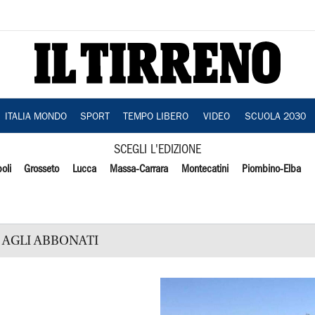
ITALIA MONDO
SPORT
TEMPO LIBERO
VIDEO
SCUOLA 2030
SCEGLI L'EDIZIONE
oli
Grosseto
Lucca
Massa-Carrara
Montecatini
Piombino-Elba
AGLI ABBONATI