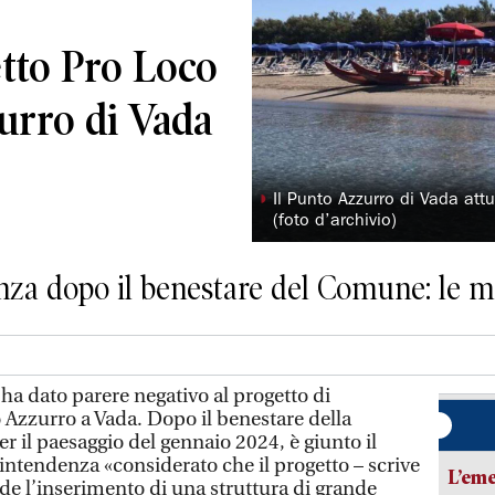
etto Pro Loco
urro di Vada
◗
Il Punto Azzurro di Vada att
(foto d’archivio)
nza dopo il benestare del Comune: le m
a dato parere negativo al progetto di
 Azzurro a Vada. Dopo il benestare della
 il paesaggio del gennaio 2024, è giunto il
intendenza «considerato che il progetto – scrive
L’em
de l’inserimento di una struttura di grande