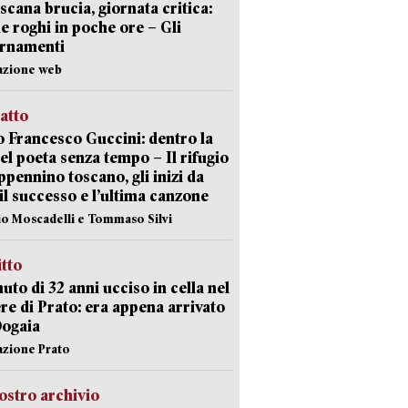
scana brucia, giornata critica:
e roghi in poche ore – Gli
ornamenti
azione web
ratto
 Francesco Guccini: dentro la
del poeta senza tempo – Il rifugio
appennino toscano, gli inizi da
 il successo e l’ultima canzone
io Moscadelli e Tommaso Silvi
itto
uto di 32 anni ucciso in cella nel
re di Prato: era appena arrivato
Dogaia
azione Prato
ostro archivio