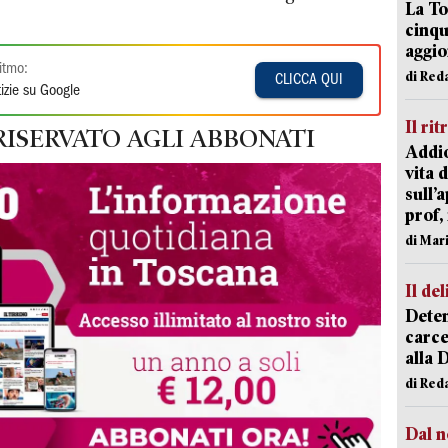
La To
cinqu
aggi
itmo:
di Red
CLICCA QUI
izie su Google
Il rit
RISERVATO AGLI ABBONATI
Addio
vita 
sull’
prof,
di Mar
Il del
Deten
carce
alla 
di Red
Dal n