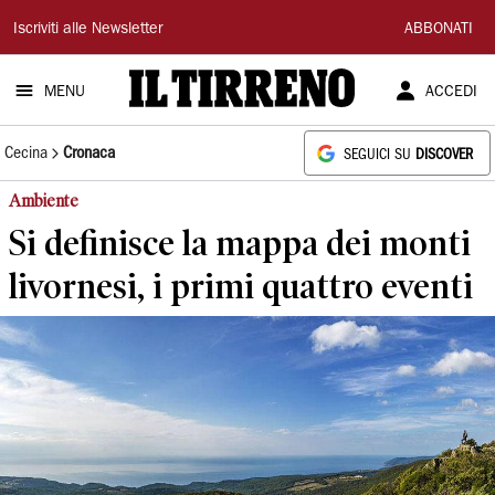
Il
Iscriviti alle Newsletter
ABBONATI
Tirreno
MENU
ACCEDI
Cecina
Cronaca
SEGUICI SU
DISCOVER
Ambiente
Si definisce la mappa dei monti
livornesi, i primi quattro eventi