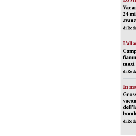
Lo st
Vacan
24 mi
avanz
di Red
L’all
Campi
fiamm
maxi 
di Red
In ma
Gross
vacan
dell’
bom
di Red