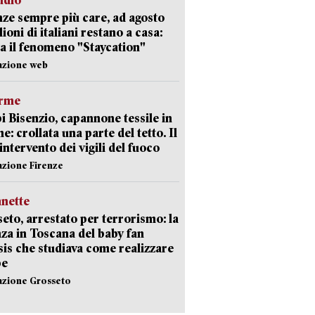
udio
ze sempre più care, ad agosto
lioni di italiani restano a casa:
a il fenomeno "Staycation"
azione web
arme
 Bisenzio, capannone tessile in
e: crollata una parte del tetto. Il
intervento dei vigili del fuoco
azione Firenze
nette
eto, arrestato per terrorismo: la
za in Toscana del baby fan
Isis che studiava come realizzare
be
azione Grosseto