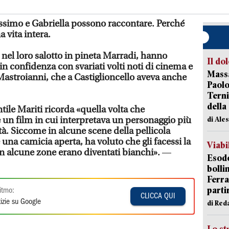
ssimo e Gabriella possono raccontare. Perché
a vita intera.
 nel loro salotto in pineta Marradi, hanno
Il do
in confidenza con svariati volti noti di cinema e
Massa
 Mastroianni, che a Castiglioncello aveva anche
Paolo
Terni
della
tile Mariti ricorda «quella volta che
 un film in cui interpretava un personaggio più
di Ale
età. Siccome in alcune scene della pellicola
na camicia aperta, ha voluto che gli facessi la
Viabi
 in alcune zone erano diventati bianchi».
—
Esodo
bolli
Ferr
parti
itmo:
CLICCA QUI
izie su Google
di Red