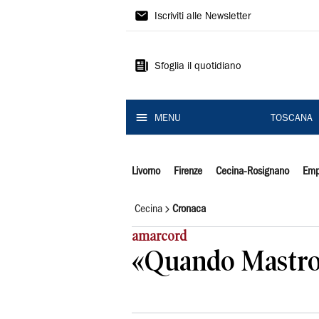
Il
Iscriviti alle Newsletter
Tirreno
Sfoglia il quotidiano
MENU
TOSCANA
Livorno
Firenze
Cecina-Rosignano
Emp
Cecina
Cronaca
amarcord
«Quando Mastroia