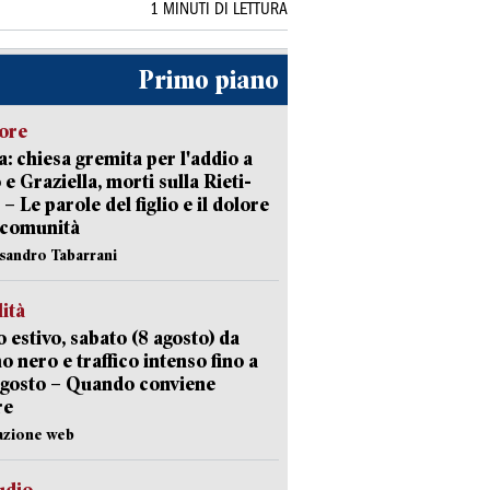
1 MINUTI DI LETTURA
Primo piano
lore
: chiesa gremita per l'addio a
 e Graziella, morti sulla Rieti-
 – Le parole del figlio e il dolore
 comunità
ssandro Tabarrani
lità
 estivo, sabato (8 agosto) da
no nero e traffico intenso fino a
agosto – Quando conviene
re
azione web