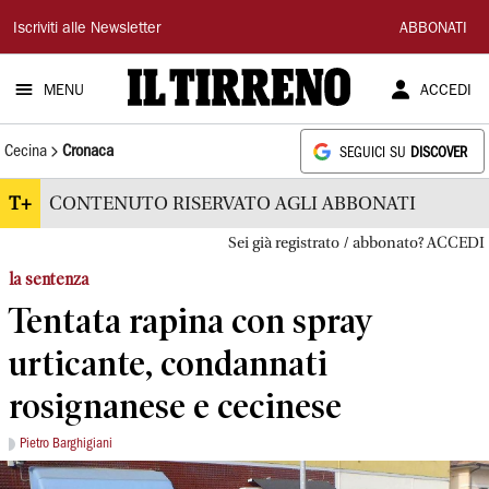
Il
Iscriviti alle Newsletter
ABBONATI
Tirreno
MENU
ACCEDI
Cecina
Cronaca
SEGUICI SU
DISCOVER
T+
CONTENUTO RISERVATO AGLI ABBONATI
Sei già registrato / abbonato? ACCEDI
la sentenza
Tentata rapina con spray
urticante, condannati
rosignanese e cecinese
Pietro Barghigiani