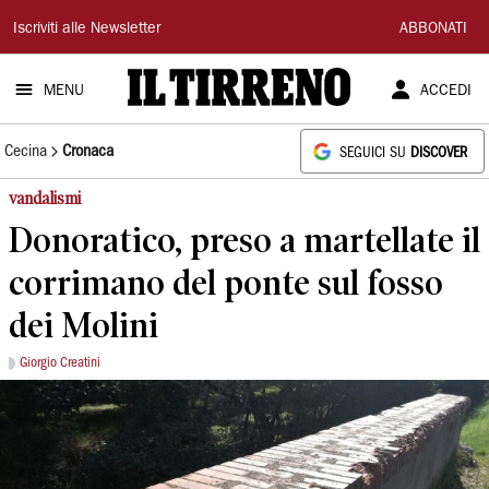
Il
Iscriviti alle Newsletter
ABBONATI
Tirreno
MENU
ACCEDI
Cecina
Cronaca
SEGUICI SU
DISCOVER
vandalismi
Donoratico, preso a martellate il
corrimano del ponte sul fosso
dei Molini
Giorgio Creatini