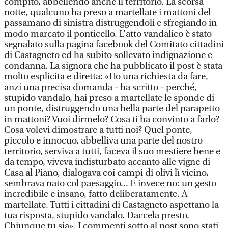
compito, abbellendo anche il territorio. La scorsa
notte, qualcuno ha preso a martellate i mattoni del
passamano di sinistra distruggendoli e sfregiando in
modo marcato il ponticello. L’atto vandalico è stato
segnalato sulla pagina facebook del Comitato cittadini
di Castagneto ed ha subito sollevato indignazione e
condanna. La signora che ha pubblicato il post è stata
molto esplicita e diretta: «Ho una richiesta da fare,
anzi una precisa domanda - ha scritto - perché,
stupido vandalo, hai preso a martellate le sponde di
un ponte, distruggendo una bella parte del parapetto
in mattoni? Vuoi dirmelo? Cosa ti ha convinto a farlo?
Cosa volevi dimostrare a tutti noi? Quel ponte,
piccolo e innocuo, abbelliva una parte del nostro
territorio, serviva a tutti, faceva il suo mestiere bene e
da tempo, viveva indisturbato accanto alle vigne di
Casa al Piano, dialogava coi campi di olivi lì vicino,
sembrava nato col paesaggio... E invece no: un gesto
incredibile e insano, fatto deliberatamente. A
martellate. Tutti i cittadini di Castagneto aspettano la
tua risposta, stupido vandalo. Daccela presto.
Chiunque tu sia». I commenti sotto al post sono stati