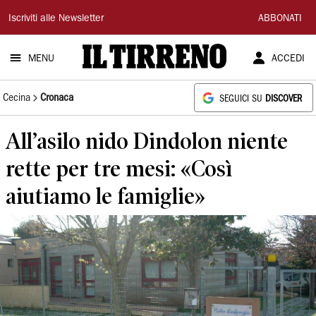
Il
Iscriviti alle Newsletter
ABBONATI
Tirreno
MENU
ACCEDI
Cecina
Cronaca
SEGUICI SU
DISCOVER
All’asilo nido Dindolon niente
rette per tre mesi: «Così
aiutiamo le famiglie»