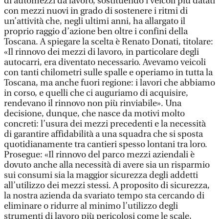
di automezzi da lavoro, sostituendo i veicoli più datati
con mezzi nuovi in grado di sostenere i ritmi di
un’attività che, negli ultimi anni, ha allargato il
proprio raggio d’azione ben oltre i confini della
Toscana. A spiegare la scelta è Renato Donati, titolare:
«Il rinnovo dei mezzi di lavoro, in particolare degli
autocarri, era diventato necessario. Avevamo veicoli
con tanti chilometri sulle spalle e operiamo in tutta la
Toscana, ma anche fuori regione: i lavori che abbiamo
in corso, e quelli che ci auguriamo di acquisire,
rendevano il rinnovo non più rinviabile». Una
decisione, dunque, che nasce da motivi molto
concreti: l’usura dei mezzi precedenti e la necessità
di garantire affidabilità a una squadra che si sposta
quotidianamente tra cantieri spesso lontani tra loro.
Prosegue: «Il rinnovo del parco mezzi aziendali è
dovuto anche alla necessità di avere sia un risparmio
sui consumi sia la maggior sicurezza degli addetti
all’utilizzo dei mezzi stessi. A proposito di sicurezza,
la nostra azienda da svariato tempo sta cercando di
eliminare o ridurre al minimo l’utilizzo degli
strumenti di lavoro più pericolosi come le scale,