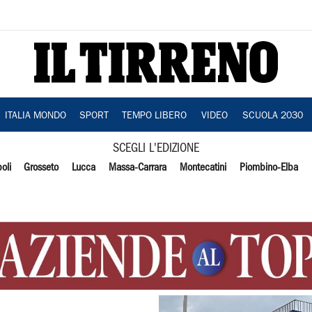
ITALIA MONDO
SPORT
TEMPO LIBERO
VIDEO
SCUOLA 2030
SCEGLI L'EDIZIONE
oli
Grosseto
Lucca
Massa-Carrara
Montecatini
Piombino-Elba