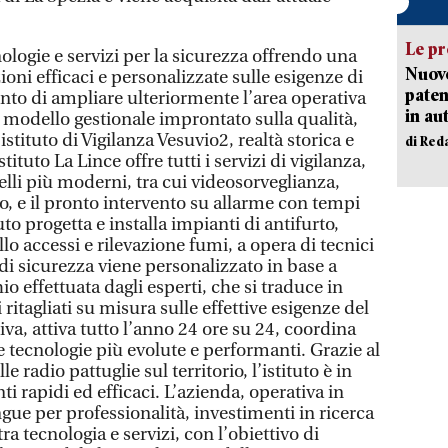
Le pr
nologie e servizi per la sicurezza offrendo una
Nuovo
ni efficaci e personalizzate sulle esigenze di
paten
ento di ampliare ulteriormente l’area operativa
in au
 modello gestionale improntato sulla qualità,
istituto di Vigilanza Vesuvio2, realtà storica e
di Red
tituto La Lince offre tutti i servizi di vigilanza,
uelli più moderni, tra cui videosorveglianza,
o, e il pronto intervento su allarme con tempi
tuto progetta e installa impianti di antifurto,
lo accessi e rilevazione fumi, a opera di tecnici
 di sicurezza viene personalizzato in base a
hio effettuata dagli esperti, che si traduce in
 ritagliati su misura sulle effettive esigenze del
iva, attiva tutto l’anno 24 ore su 24, coordina
 le tecnologie più evolute e performanti. Grazie al
 radio pattuglie sul territorio, l’istituto è in
ti rapidi ed efficaci. L’azienda, operativa in
ngue per professionalità, investimenti in ricerca
ra tecnologia e servizi, con l’obiettivo di