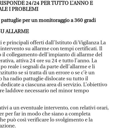
RISPONDE 24/24 PER TUTTO L’ANNO E
ALE I PROBLEMI
o pattuglie per un monitoraggio a 360 gradi
SU ALLARME
 e principali offerti dall’Istituto di Vigilanza La
intervento su allarme con tempi certificati. Il
so il collegamento dell’impianto di allarme del
rativa, attiva 24 ore su 24 e tutto l’anno. La
po reale i segnali da parte dell’allarme e li
itutto se si tratta di un errore o se c’è un
to ha radio pattuglie dislocate su tutto il
 dedicate a ciascuna area di servizio. L’obiettivo
nire laddove necessario nel minor tempo
lativi a un eventuale intervento, con relativi orari,
er per far in modo che siano a completa
he può così verificare lo svolgimento e la
 azione.