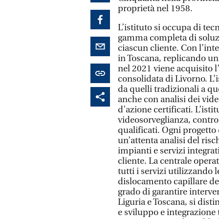
proprietà nel 1958.
L’istituto si occupa di tec
gamma completa di soluzio
ciascun cliente. Con l’int
in Toscana, replicando un
nel 2021 viene acquisito l’
consolidata di Livorno. L’is
da quelli tradizionali a q
anche con analisi dei vide
d’azione certificati. L’isti
videosorveglianza, control
qualificati. Ogni progetto
un’attenta analisi del risc
impianti e servizi integrati
cliente. La centrale operat
tutti i servizi utilizzando
dislocamento capillare delle
grado di garantire interven
Liguria e Toscana, si disti
e sviluppo e integrazione t