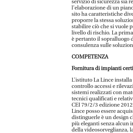
servizio di sicurezza sia r
l’elaborazione di un pian
sito ha caratteristiche div
proporre la stessa soluzion
stabilire ciò che si vuole 
livello di rischio. La prim
è pertanto il sopralluogo 
consulenza sulle soluzioni
COMPETENZA
Fornitura di impianti certi
L’istituto La Lince install
controllo accessi e rilevazi
sistemi realizzati con mat
tecnici qualificati e relat
CEI 79/2/3 edizione 2012. 
Lince posso essere acquis
distinguerle è un design 
più eleganti senza alcun i
della videosorveglianza, la