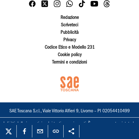
Redazione
Scriveteci
Pubblicità
Privacy
Codice Etico e Modello 231
Cookie policy
Termini e condizioni
SAE Toscana S.r.l., Viale Vittorio Alfieri 9, Livorno – PI 02054410499
I diritti delle immagini e dei testi sono riservati. È espressamente vietata la
loro riproduzione con qualsiasi mezzo e l'adattamento totale o parziale.