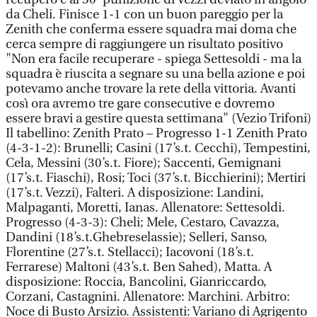
da Cheli. Finisce 1-1 con un buon pareggio per la
Zenith che conferma essere squadra mai doma che
cerca sempre di raggiungere un risultato positivo
"Non era facile recuperare - spiega Settesoldi - ma la
squadra è riuscita a segnare su una bella azione e poi
potevamo anche trovare la rete della vittoria. Avanti
così ora avremo tre gare consecutive e dovremo
essere bravi a gestire questa settimana" (Vezio Trifoni)
Il tabellino: Zenith Prato – Progresso 1-1 Zenith Prato
(4-3-1-2): Brunelli; Casini (17’s.t. Cecchi), Tempestini,
Cela, Messini (30’s.t. Fiore); Saccenti, Gemignani
(17’s.t. Fiaschi), Rosi; Toci (37’s.t. Bicchierini); Mertiri
(17’s.t. Vezzi), Falteri. A disposizione: Landini,
Malpaganti, Moretti, Ianas. Allenatore: Settesoldi.
Progresso (4-3-3): Cheli; Mele, Cestaro, Cavazza,
Dandini (18’s.t.Ghebreselassie); Selleri, Sanso,
Florentine (27’s.t. Stellacci); Iacovoni (18’s.t.
Ferrarese) Maltoni (43’s.t. Ben Sahed), Matta. A
disposizione: Roccia, Bancolini, Gianriccardo,
Corzani, Castagnini. Allenatore: Marchini. Arbitro:
Noce di Busto Arsizio. Assistenti: Variano di Agrigento