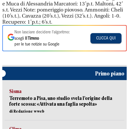
e Muca di Alessandria Marcatori: 13’p.t. Maltoni, 42’
s.t. Vezzi Note: pomeriggio piovoso. Ammoniti: Cheli
(10’s.t.), Cavazza (20’s.t.), Vezzi (32’s.t.). Angoli: 1-0.
Recupero: 1’p.t.; 6’s.t.
Non lasciare decidere l'algoritmo:
CLICCA QUI
scegli
Il Tirreno
per le tue notizie su Google
Primo piano
Sisma
Terremoto a Pisa, uno studio svela l’origine della
forte scossa: «Attivata una faglia sepolta»
di Redazione wweb