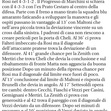
Rosi nel 4-3-1-2 . Il Progresso di Marchini si schiera
con il 4-3-3 con l’ex Prato Cestaro al centro della
difesa. Parte con il freno a mano tirato la squadra blu
amaranto faticando a sviluppare la manovra e gli
ospiti passano in vantaggio al 13’ con Maltoni che
nell’area piccola trova la deviazione vincente su un
cross dalla sinistra. I padroni di casa non riescono a
creare pericoli per la porta di Cheli. Al 36’ ci prova
Falteri imbeccato da Rosi ma il diagonale
dell’attaccante pratese trova la deviazione di un
difensore. Al 41’ grande chance per la Zenith con
Mertiri che trova Cheli che devia la conclusione e sul
ribaltamento di fronte Matta non aggancia da buona
posizione Dopo un minuto della ripresa chance per
Rosi ma il diagonale dal limite esce fuori di poco.
Al’13’ conclusione dal limite di Maltoni e risposta di
Brunelli che devia in angolo. Al 17’ Settesoldi opera
tre cambi: dentro Cecchi, Fiaschi e Vezzi per Casini,
Gemignani e Mertiri. La Zenith ci prova con
generosità e al 42 trova il pareggio con il diagonale di
Vezzi deviato da un difensore. Dopo sei minuti di
recupero e al 50’ punizione di Vezzi deviato in angolo