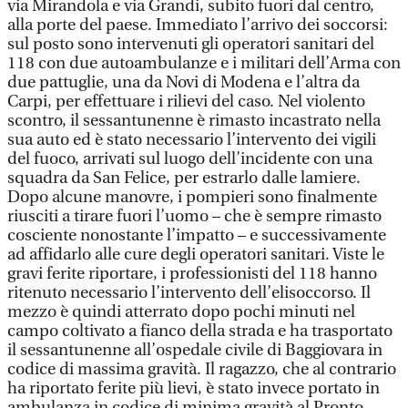
via Mirandola e via Grandi, subito fuori dal centro,
alla porte del paese. Immediato l’arrivo dei soccorsi:
sul posto sono intervenuti gli operatori sanitari del
118 con due autoambulanze e i militari dell’Arma con
due pattuglie, una da Novi di Modena e l’altra da
Carpi, per effettuare i rilievi del caso. Nel violento
scontro, il sessantunenne è rimasto incastrato nella
sua auto ed è stato necessario l’intervento dei vigili
del fuoco, arrivati sul luogo dell’incidente con una
squadra da San Felice, per estrarlo dalle lamiere.
Dopo alcune manovre, i pompieri sono finalmente
riusciti a tirare fuori l’uomo – che è sempre rimasto
cosciente nonostante l’impatto – e successivamente
ad affidarlo alle cure degli operatori sanitari. Viste le
gravi ferite riportare, i professionisti del 118 hanno
ritenuto necessario l’intervento dell’elisoccorso. Il
mezzo è quindi atterrato dopo pochi minuti nel
campo coltivato a fianco della strada e ha trasportato
il sessantunenne all’ospedale civile di Baggiovara in
codice di massima gravità. Il ragazzo, che al contrario
ha riportato ferite più lievi, è stato invece portato in
ambulanza in codice di minima gravità al Pronto