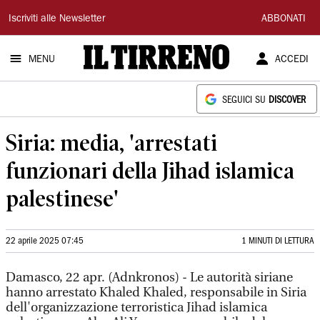
Il
Iscriviti alle Newsletter
ABBONATI
Tirreno
MENU
ACCEDI
SEGUICI SU
DISCOVER
Siria: media, 'arrestati
funzionari della Jihad islamica
palestinese'
22 aprile 2025 07:45
1 MINUTI DI LETTURA
Damasco, 22 apr. (Adnkronos) - Le autorità siriane
hanno arrestato Khaled Khaled, responsabile in Siria
dell'organizzazione terroristica Jihad islamica