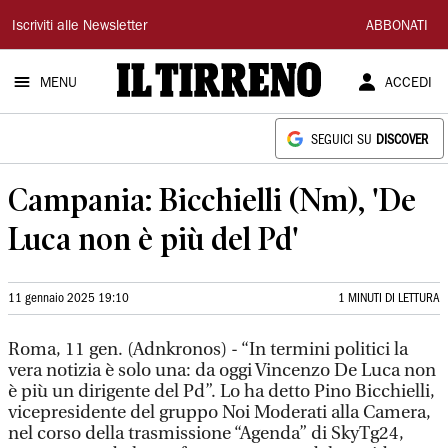
Il
Iscriviti alle Newsletter
ABBONATI
Tirreno
MENU
ACCEDI
SEGUICI SU
DISCOVER
Campania: Bicchielli (Nm), 'De
Luca non è più del Pd'
11 gennaio 2025 19:10
1 MINUTI DI LETTURA
Roma, 11 gen. (Adnkronos) - “In termini politici la
vera notizia è solo una: da oggi Vincenzo De Luca non
è più un dirigente del Pd”. Lo ha detto Pino Bicchielli,
vicepresidente del gruppo Noi Moderati alla Camera,
nel corso della trasmissione “Agenda” di SkyTg24,