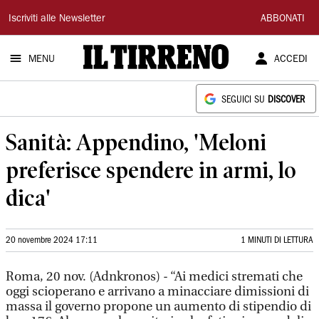
Il
Iscriviti alle Newsletter
ABBONATI
Tirreno
MENU
ACCEDI
SEGUICI SU
DISCOVER
Sanità: Appendino, 'Meloni
preferisce spendere in armi, lo
dica'
20 novembre 2024 17:11
1 MINUTI DI LETTURA
Roma, 20 nov. (Adnkronos) - “Ai medici stremati che
oggi scioperano e arrivano a minacciare dimissioni di
massa il governo propone un aumento di stipendio di