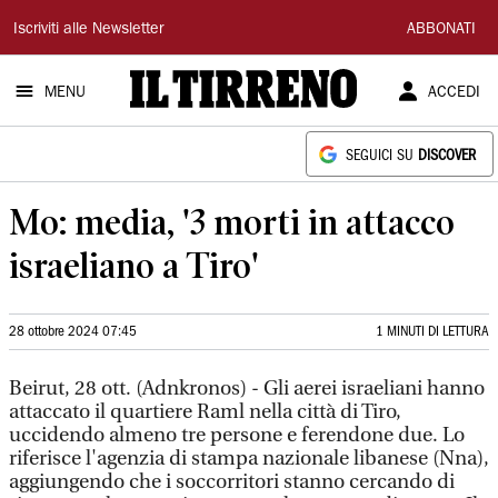
Il
Iscriviti alle Newsletter
ABBONATI
Tirreno
MENU
ACCEDI
SEGUICI SU
DISCOVER
Mo: media, '3 morti in attacco
israeliano a Tiro'
28 ottobre 2024 07:45
1 MINUTI DI LETTURA
Beirut, 28 ott. (Adnkronos) - Gli aerei israeliani hanno
attaccato il quartiere Raml nella città di Tiro,
uccidendo almeno tre persone e ferendone due. Lo
riferisce l'agenzia di stampa nazionale libanese (Nna),
aggiungendo che i soccorritori stanno cercando di