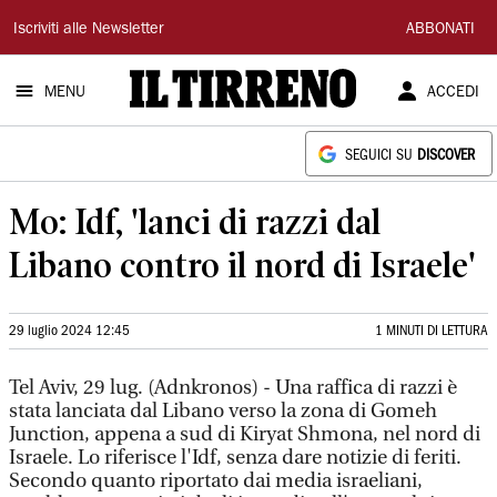
Il
Iscriviti alle Newsletter
ABBONATI
Tirreno
MENU
ACCEDI
SEGUICI SU
DISCOVER
Mo: Idf, 'lanci di razzi dal
Libano contro il nord di Israele'
29 luglio 2024 12:45
1 MINUTI DI LETTURA
Tel Aviv, 29 lug. (Adnkronos) - Una raffica di razzi è
stata lanciata dal Libano verso la zona di Gomeh
Junction, appena a sud di Kiryat Shmona, nel nord di
Israele. Lo riferisce l'Idf, senza dare notizie di feriti.
Secondo quanto riportato dai media israeliani,