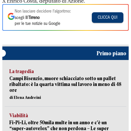
X Enrico Costa, deputato di Azione.
Non lasciare decidere l'algoritmo:
CLICCA QUI
scegli
Il Tirreno
per le tue notizie su Google
Primo piano
La tragedia
Campi Bisenzio, muore schiacciato sotto un pallet
ribaltato: è la quarta vittima sul lavoro in meno di 48
ore
di Elena Andreini
Viabilità
Fi-Pi-Li, oltre 50mila multe in un anno e c’è un
“super-autovelox” che non perdona – Le super