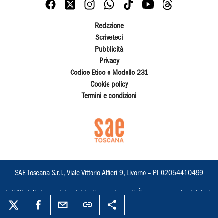
Redazione
Scriveteci
Pubblicità
Privacy
Codice Etico e Modello 231
Cookie policy
Termini e condizioni
SAE Toscana S.r.l., Viale Vittorio Alfieri 9, Livorno – PI 02054410499
I diritti delle immagini e dei testi sono riservati. È espressamente vietata la
loro riproduzione con qualsiasi mezzo e l'adattamento totale o parziale.