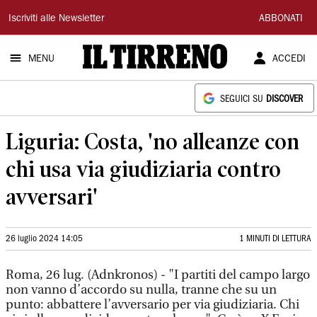
Il
Iscriviti alle Newsletter
ABBONATI
Tirreno
MENU
ACCEDI
SEGUICI SU
DISCOVER
Liguria: Costa, 'no alleanze con
chi usa via giudiziaria contro
avversari'
26 luglio 2024 14:05
1 MINUTI DI LETTURA
Roma, 26 lug. (Adnkronos) - "I partiti del campo largo
non vanno d’accordo su nulla, tranne che su un
punto: abbattere l’avversario per via giudiziaria. Chi