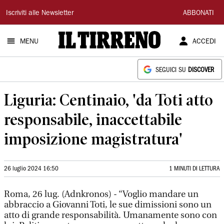
Il
Iscriviti alle Newsletter
ABBONATI
Tirreno
MENU
ACCEDI
SEGUICI SU
DISCOVER
Liguria: Centinaio, 'da Toti atto
responsabile, inaccettabile
imposizione magistratura'
26 luglio 2024 16:50
1 MINUTI DI LETTURA
Roma, 26 lug. (Adnkronos) - “Voglio mandare un
abbraccio a Giovanni Toti, le sue dimissioni sono un
atto di grande responsabilità. Umanamente sono con