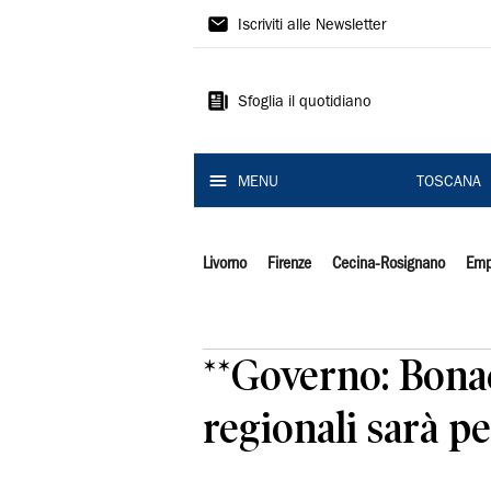
Il
Iscriviti alle Newsletter
Tirreno
Sfoglia il quotidiano
MENU
TOSCANA
Livorno
Firenze
Cecina-Rosignano
Emp
**Governo: Bonac
regionali sarà pe