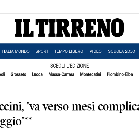
ITALIA MONDO
SPORT
TEMPO LIBERO
VIDEO
SCUOLA 2030
SCEGLI L'EDIZIONE
oli
Grosseto
Lucca
Massa-Carrara
Montecatini
Piombino-Elba
cini, 'va verso mesi complic
ggio'**