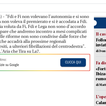
 - "Fdi e Fi non volevano l'autonomia e si sono
a non voleva il premierato e si è accodata a Fdi.
zia voluta da Fi, Fdi e Lega non sono d'accordo
i pare che andremo incontro a mesi complicati
Il ca
lle riforme non sono condivise dalle forze che
Follo
he accadrà alla prossime regionali
inviat
ti, a ulteriori fibrillazioni del centrodestra".
'Aria che Tira su La7.
di Iva
itmo:
Fa di
CLICCA QUI
izie su Google
«Fort
Ibiza
rumor
di Mat
L'op
Cala