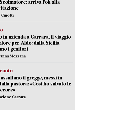
 Scolmatore: arriva l’ok alla
ttazione
 Cinotti
to
 in azienda a Carrara, il viaggio
olore per Aldo: dalla Sicilia
ano i genitori
vanna Mezzana
cconto
i assaltano il gregge, messi in
dalla pastora: «Così ho salvato le
pecore»
azione Carrara