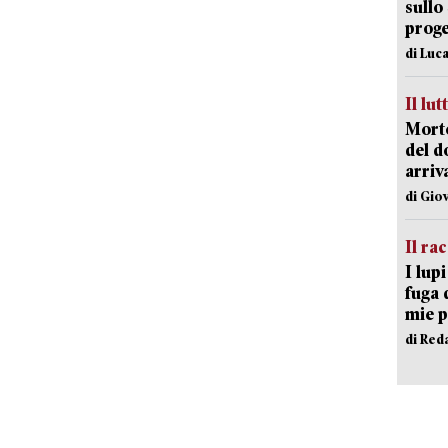
sullo
proge
di Luca
Il lut
Morto
del d
arriv
di Gio
Il ra
I lup
fuga 
mie 
di Red