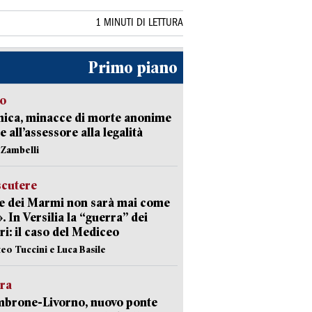
1 MINUTI DI LETTURA
Primo piano
so
nica, minacce di morte anonime
e all’assessore alla legalità
n Zambelli
scutere
e dei Marmi non sarà mai come
». In Versilia la “guerra” dei
i: il caso del Mediceo
teo Tuccini e Luca Basile
era
mbrone-Livorno, nuovo ponte