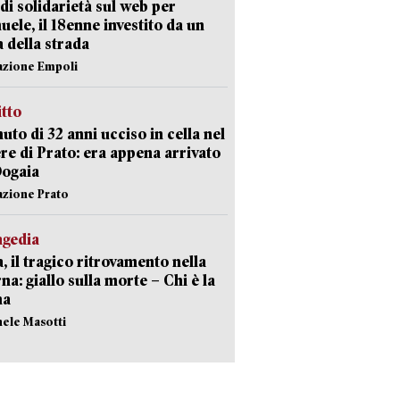
di solidarietà sul web per
ele, il 18enne investito da un
a della strada
azione Empoli
itto
uto di 32 anni ucciso in cella nel
re di Prato: era appena arrivato
Dogaia
azione Prato
agedia
, il tragico ritrovamento nella
rna: giallo sulla morte – Chi è la
ma
hele Masotti