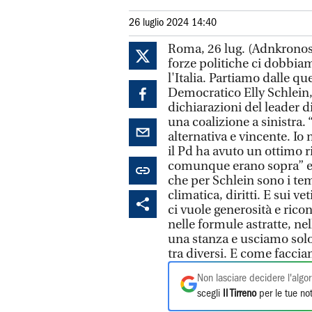
26 luglio 2024 14:40
Roma, 26 lug. (Adnkronos)
forze politiche ci dobbia
l'Italia. Partiamo dalle qu
Democratico Elly Schlein,
dichiarazioni del leader d
una coalizione a sinistra
alternativa e vincente. Io
il Pd ha avuto un ottimo r
comunque erano sopra” e 
che per Schlein sono i tem
climatica, diritti. E sui 
ci vuole generosità e ric
nelle formule astratte, ne
una stanza e usciamo solo
tra diversi. E come faccia
Non lasciare decidere l'algor
scegli
Il Tirreno
per le tue not