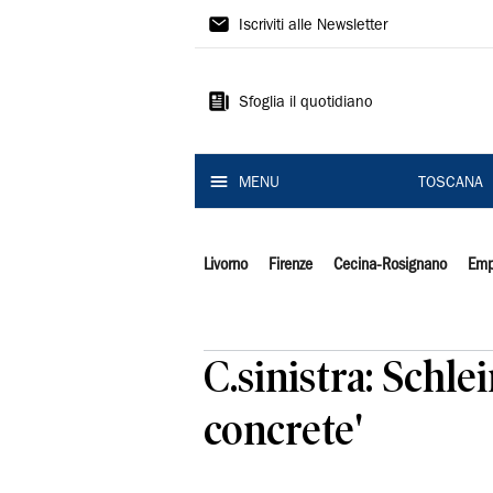
Il
Iscriviti alle Newsletter
Tirreno
Sfoglia il quotidiano
MENU
TOSCANA
Livorno
Firenze
Cecina-Rosignano
Emp
C.sinistra: Schle
concrete'