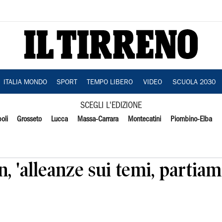
ITALIA MONDO
SPORT
TEMPO LIBERO
VIDEO
SCUOLA 2030
SCEGLI L'EDIZIONE
oli
Grosseto
Lucca
Massa-Carrara
Montecatini
Piombino-Elba
in, 'alleanze sui temi, partia