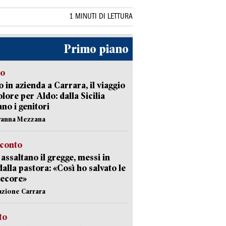
1 MINUTI DI LETTURA
Primo piano
to
 in azienda a Carrara, il viaggio
olore per Aldo: dalla Sicilia
ano i genitori
vanna Mezzana
cconto
i assaltano il gregge, messi in
dalla pastora: «Così ho salvato le
pecore»
azione Carrara
sto