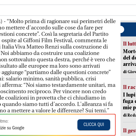
 - “Molto prima di ragionare sui perimetri delle
mo mettere d'accordo sulle cose da fare per
estioni concrete”. Così la segretaria del Partito
 ospite al Giffoni Film Festival, commenta le
Il lut
i Italia Viva Matteo Renzi sulla costruzione di
Morto
. “Noi abbiamo da costruire una coalizione
del d
 non sottovaluto questa destra, perché è vero che
arriv
isultato alle europee ma loro sono arrivati
aggiunge “partiamo dalle questioni concrete”
di Gio
i: salario minimo, sanità pubblica, crisi
veti afferma: “Noi siamo testardamente unitari, ma
Il ra
onoscimento reciproco. Per vincere non credo
I lup
lle coalizioni in provetta che ci chiudiamo in
fuga 
 quando siamo tutti d’accordo. L'alleanza si fa
mie 
mo a mettere a valore le differenze? Sui temi.”
di Red
itmo:
CLICCA QUI
izie su Google
Il ge