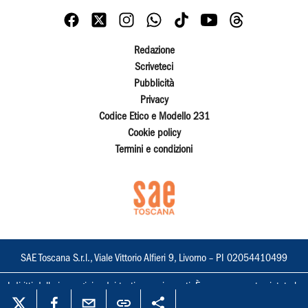
Redazione
Scriveteci
Pubblicità
Privacy
Codice Etico e Modello 231
Cookie policy
Termini e condizioni
SAE Toscana S.r.l., Viale Vittorio Alfieri 9, Livorno – PI 02054410499
I diritti delle immagini e dei testi sono riservati. È espressamente vietata la
loro riproduzione con qualsiasi mezzo e l'adattamento totale o parziale.