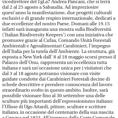
vicedirettore del TgLa7 Andrea Pancani, che si terrà
dal 2 al 25 agosto a Sabaudia. Ad impreziosire
quest’anno la manifestazione, due progetti culturali
esclusivi e di grande respiro internazionale, dedicati a
due eccellenze del nostro Paese. Domani alle 19.15
infatti sarà inaugurata una mostra sulla Biodiversità
('Italian Biodiversity Keepers') con una iniziativa che
promuove grazie al Cufaa, Comando Unità Forestali
Ambientali e Agroalimentari Carabinieri, l’impegno
dell’Italia per la tutela dell’Ambiente. La struttura, già
esposta a New York dall’ 8 al 18 maggio scorsi presso il
Palazzo dell’Onu, rappresenta un’eccellenza tutta
italiana e sarà un’occasione unica per i visitatori che
dal 3 al 18 agosto potranno visionare con visite
guidate condotte dai Carabinieri Forestali decine di
schede descrittive e prendere conoscenza del lavoro
straordinario svolto in questo ambito. Inoltre, sarà
possibile visionare fino al 30 settembre una delle
sculture più importanti dell’espressionismo italiano:
l’Ulisse di Ugo Attardi, pittore, scultore e scrittore
italiano, in occasione del centenario della sua nascita
a Genova nel 1923. All’ingresso della Corte Comunale,