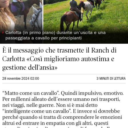
◗
Carlotta (in primo piano) durante un’uscita e una
passeggiata a cavallo per principianti
È il messaggio che trasmette il Ranch di
Carlotta «Così miglioriamo autostima e
gestione dell’ansia»
28 novembre 2024 02:00
3 MINUTI DI LETTURA
“Matto come un cavallo”. Quindi impulsivo, emotivo.
Per millenni alleato dell’essere umano nei trasporti,
nei viaggi, nelle guerre. Non si è mai detto
“intelligente come un cavallo”. E invece si dovrebbe
perché quando si tratta di comprendere le emozioni
altrui ed entrare in empatia con gli altri, questi