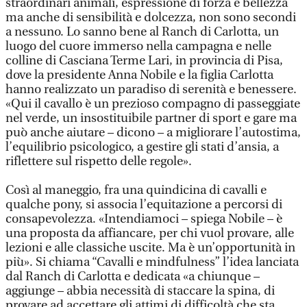
straordinari animali, espressione di forza e bellezza
ma anche di sensibilità e dolcezza, non sono secondi
a nessuno. Lo sanno bene al Ranch di Carlotta, un
luogo del cuore immerso nella campagna e nelle
colline di Casciana Terme Lari, in provincia di Pisa,
dove la presidente Anna Nobile e la figlia Carlotta
hanno realizzato un paradiso di serenità e benessere.
«Qui il cavallo è un prezioso compagno di passeggiate
nel verde, un insostituibile partner di sport e gare ma
può anche aiutare – dicono – a migliorare l’autostima,
l’equilibrio psicologico, a gestire gli stati d’ansia, a
riflettere sul rispetto delle regole».
Così al maneggio, fra una quindicina di cavalli e
qualche pony, si associa l’equitazione a percorsi di
consapevolezza. «Intendiamoci – spiega Nobile – è
una proposta da affiancare, per chi vuol provare, alle
lezioni e alle classiche uscite. Ma è un’opportunità in
più». Si chiama “Cavalli e mindfulness” l’idea lanciata
dal Ranch di Carlotta e dedicata «a chiunque –
aggiunge – abbia necessità di staccare la spina, di
provare ad accettare gli attimi di difficoltà che sta