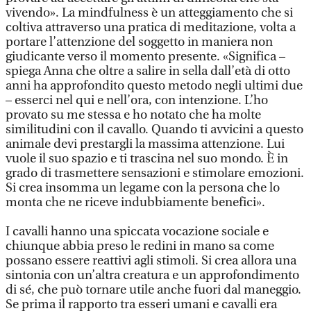
vivendo». La mindfulness è un atteggiamento che si
coltiva attraverso una pratica di meditazione, volta a
portare l’attenzione del soggetto in maniera non
giudicante verso il momento presente. «Significa –
spiega Anna che oltre a salire in sella dall’età di otto
anni ha approfondito questo metodo negli ultimi due
– esserci nel qui e nell’ora, con intenzione. L’ho
provato su me stessa e ho notato che ha molte
similitudini con il cavallo. Quando ti avvicini a questo
animale devi prestargli la massima attenzione. Lui
vuole il suo spazio e ti trascina nel suo mondo. È in
grado di trasmettere sensazioni e stimolare emozioni.
Si crea insomma un legame con la persona che lo
monta che ne riceve indubbiamente benefici».
I cavalli hanno una spiccata vocazione sociale e
chiunque abbia preso le redini in mano sa come
possano essere reattivi agli stimoli. Si crea allora una
sintonia con un’altra creatura e un approfondimento
di sé, che può tornare utile anche fuori dal maneggio.
Se prima il rapporto tra esseri umani e cavalli era