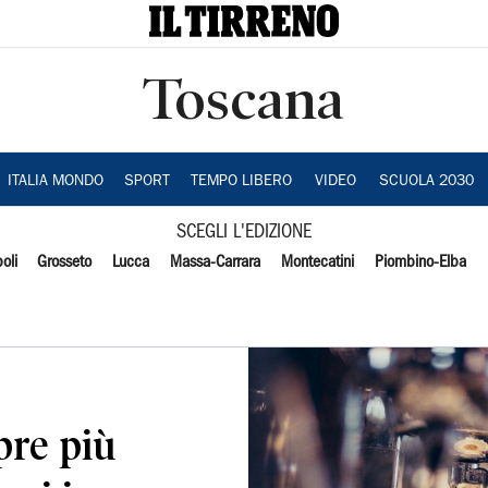
Toscana
ITALIA MONDO
SPORT
TEMPO LIBERO
VIDEO
SCUOLA 2030
SCEGLI L'EDIZIONE
oli
Grosseto
Lucca
Massa-Carrara
Montecatini
Piombino-Elba
pre più