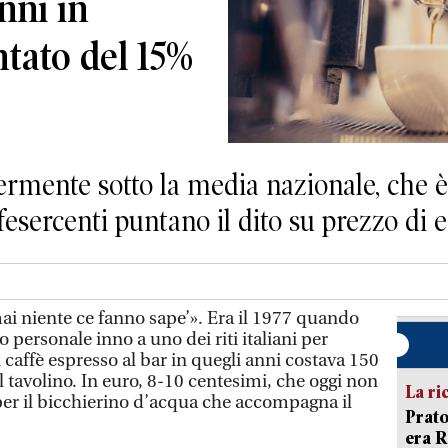
nni in
tato del 15%
rmente sotto la media nazionale, che è 
ercenti puntano il dito su prezzo di en
 mai niente ce fanno sape’». Era il 1977 quando
 personale inno a uno dei riti italiani per
 caffè espresso al bar in quegli anni costava 150
al tavolino. In euro, 8-10 centesimi, che oggi non
La ri
 il bicchierino d’acqua che accompagna il
Prato
era 