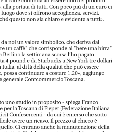
 il caffè continua ad essere uno dei prodotti
alla portata di tutti. Con poco più di un euro ci
 luogo dove si offrono accoglienza, servizi,
ché questo non sia chiaro e evidente a tutti».
a da noi un valore simbolico, che deriva dal
re un caffè" che corrisponde al "bere una birra"
 a Berlino la settimana scorsa l’ho pagato
ta 4 pound e da Starbucks a New York tre dollari
Italia, al di là della qualità che può essere
, possa continuare a costare 1,20», aggiunge
re generale Confcommercio Toscana.
o uno studio in proposito - spiega Franco
e per la Toscana di Fiepet (Federazione Italiana
tici) Confesercenti - da cui è emerso che sotto
cile avere un ricavo. Il prezzo al chicco è
uello. Ci entrano anche la manutenzione della