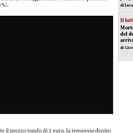
5%).
di Luca
Il lut
Morto
del d
arriv
di Gio
ste il prezzo tondo di 1 euro, la tempesta dentro