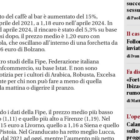
succe
sessu
sto del caffè al bar è aumentato del 15%,
di Pao
rile del 2021, a 1,18 euro nell’aprile 2024. In
 aprile 2024, il rincaro è stato del 5,3% su base
Il ca
esi dopo, il prezzo medio è 1,20 euro con
Follo
ola, che oscillano all’interno di una forchetta da
inviat
36 euro di Bolzano.
di Iva
tro studi della Fipe, Federazione italiana
onfcommercio, su base Istat. E non sono
Fa di
izia per i cultori di Arabica, Robusta, Excelsa
«Fort
te per chi non può fare a meno di quella
Ibiza
 la mattina o digerire il pranzo.
rumor
di Mat
o i dati della Fipe, il prezzo medio più basso
L'op
 (1,11) e quello più alto a Firenze (1,19). Nel
Cala
,15 euro a Livorno, quello a 1,16 a Siena e quello
sullo
 Pistoia. Nel Granducato ha retto meglio Lucca,
proge
dal 2021 ad oggi, mentre l’aumento più netto