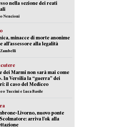
sso nella sezione dei reati
ali
lo Nencioni
so
nica, minacce di morte anonime
e all’assessore alla legalità
n Zambelli
scutere
e dei Marmi non sarà mai come
». In Versilia la “guerra” dei
i: il caso del Mediceo
teo Tuccini e Luca Basile
era
mbrone-Livorno, nuovo ponte
 Scolmatore: arriva l’ok alla
ttazione