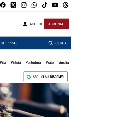
ACCEDI
ABBONATI
SHIPPING
CERCA
Pisa
Pistoia
Pontedera
Prato
Versilia
SEGUICI SU
DISCOVER