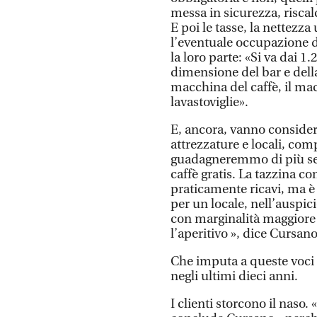
messa in sicurezza, risca
E poi le tasse, la nettezza
l’eventuale occupazione de
la loro parte: «Si va dai 1
dimensione del bar e della
macchina del caffè, il mac
lavastoviglie».
E, ancora, vanno considera
attrezzature e locali, comp
guadagneremmo di più se 
caffè gratis. La tazzina c
praticamente ricavi, ma è
per un locale, nell’auspic
con marginalità maggiore 
l’aperitivo », dice Cursano
Che imputa a queste voci 
negli ultimi dieci anni.
I clienti storcono il naso