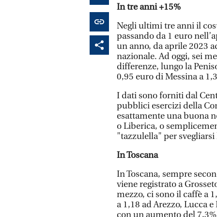
In tre anni +15%
Negli ultimi tre anni il co
passando da 1 euro nell’ap
un anno, da aprile 2023 ad
nazionale. Ad oggi, sei m
differenze, lungo la Penis
0,95 euro di Messina a 1,
I dati sono forniti dal Cen
pubblici esercizi della C
esattamente una buona not
o Liberica, o semplicemen
"tazzulella" per svegliarsi
In Toscana
In Toscana, sempre second
viene registrato a Grosseto
mezzo, ci sono il caffè a 1
a 1,18 ad Arezzo, Lucca e
con un aumento del 7,3% 