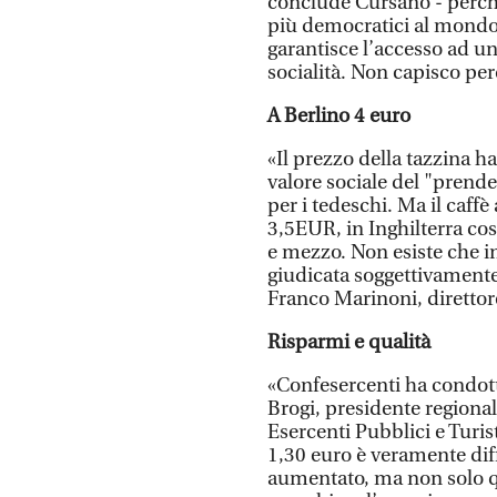
conclude Cursano - perché
più democratici al mondo, 
garantisce l’accesso ad un
socialità. Non capisco per
A Berlino 4 euro
«Il prezzo della tazzina h
valore sociale del "prende
per i tedeschi. Ma il caffè
3,5EUR, in Inghilterra cos
e mezzo. Non esiste che in 
giudicata soggettivamente
Franco Marinoni, diretto
Risparmi e qualità
«Confesercenti ha condott
Brogi, presidente regional
Esercenti Pubblici e Turis
1,30 euro è veramente diffi
aumentato, ma non solo q