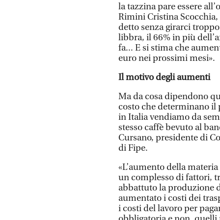
la tazzina pare essere all
Rimini Cristina Scocchia, 
detto senza girarci troppo
libbra, il 66% in più dell’
fa... E si stima che aumen
euro nei prossimi mesi».
Il motivo degli aumenti
Ma da cosa dipendono que
costo che determinano il p
in Italia vendiamo da sem
stesso caffè bevuto al ban
Cursano, presidente di C
di Fipe.
«L’aumento della materia 
un complesso di fattori, 
abbattuto la produzione di
aumentato i costi dei tras
i costi del lavoro per pag
obbligatoria e non, quelli p