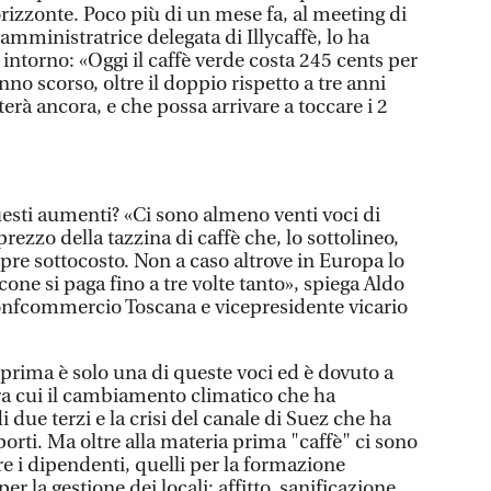
’orizzonte. Poco più di un mese fa, al meeting di
amministratrice delegata di Illycaffè, lo ha
 intorno: «Oggi il caffè verde costa 245 cents per
anno scorso, oltre il doppio rispetto a tre anni
terà ancora, e che possa arrivare a toccare i 2
sti aumenti? «Ci sono almeno venti voci di
rezzo della tazzina di caffè che, lo sottolineo,
pre sottocosto. Non a caso altrove in Europa lo
cone si paga fino a tre volte tanto», spiega Aldo
onfcommercio Toscana e vicepresidente vicario
prima è solo una di queste voci ed è dovuto a
tra cui il cambiamento climatico che ha
 due terzi e la crisi del canale di Suez che ha
porti. Ma oltre alla materia prima "caffè" ci sono
are i dipendenti, quelli per la formazione
er la gestione dei locali: affitto, sanificazione,