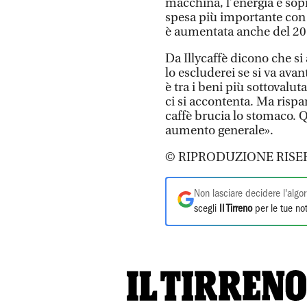
macchina, l’energia e sopra
spesa più importante con l
è aumentata anche del 2
Da Illycaffè dicono che si
lo escluderei se si va avan
è tra i beni più sottovalut
ci si accontenta. Ma rispa
caffè brucia lo stomaco. Q
aumento generale».
© RIPRODUZIONE RISE
Non lasciare decidere l'algor
scegli
Il Tirreno
per le tue not