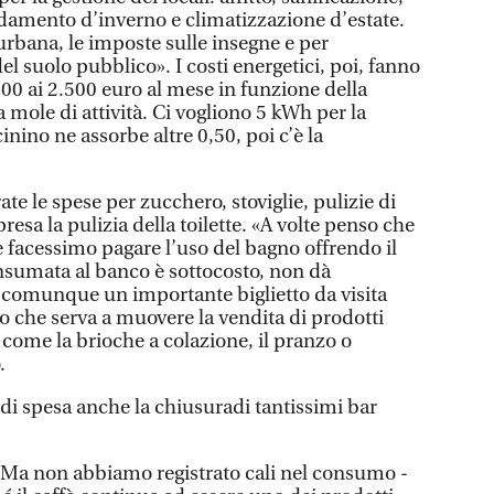
ldamento d’inverno e climatizzazione d’estate.
 urbana, le imposte sulle insegne e per
l suolo pubblico». I costi energetici, poi, fanno
.200 ai 2.500 euro al mese in funzione della
 mole di attività. Ci vogliono 5 kWh per la
inino ne assorbe altre 0,50, poi c’è la
te le spese per zucchero, stoviglie, pulizie di
resa la pulizia della toilette. «A volte penso che
facessimo pagare l’uso del bagno offrendo il
onsumata al banco è sottocosto, non dà
 comunque un importante biglietto da visita
io che serva a muovere la vendita di prodotti
come la brioche a colazione, il pranzo o
.
di spesa anche la chiusuradi tantissimi bar
. «Ma non abbiamo registrato cali nel consumo -