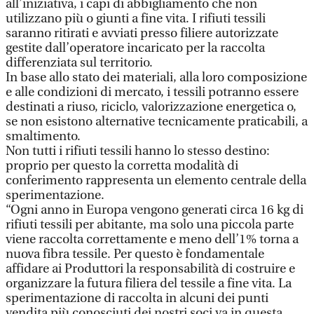
all’iniziativa, i capi di abbigliamento che non
utilizzano più o giunti a fine vita. I rifiuti tessili
saranno ritirati e avviati presso filiere autorizzate
gestite dall’operatore incaricato per la raccolta
differenziata sul territorio.
In base allo stato dei materiali, alla loro composizione
e alle condizioni di mercato, i tessili potranno essere
destinati a riuso, riciclo, valorizzazione energetica o,
se non esistono alternative tecnicamente praticabili, a
smaltimento.
Non tutti i rifiuti tessili hanno lo stesso destino:
proprio per questo la corretta modalità di
conferimento rappresenta un elemento centrale della
sperimentazione.
“Ogni anno in Europa vengono generati circa 16 kg di
rifiuti tessili per abitante, ma solo una piccola parte
viene raccolta correttamente e meno dell’1% torna a
nuova fibra tessile. Per questo è fondamentale
affidare ai Produttori la responsabilità di costruire e
organizzare la futura filiera del tessile a fine vita. La
sperimentazione di raccolta in alcuni dei punti
vendita più conosciuti dei nostri soci va in questa