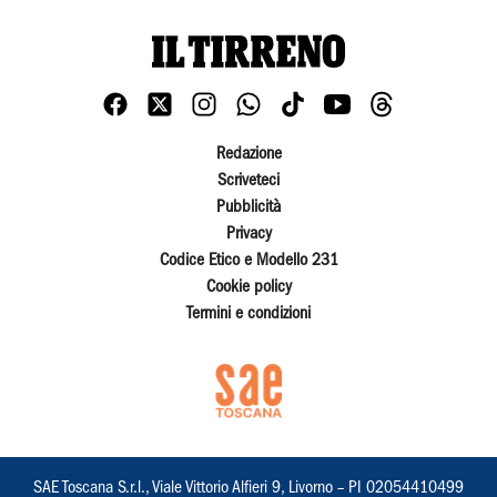
Redazione
Scriveteci
Pubblicità
Privacy
Codice Etico e Modello 231
Cookie policy
Termini e condizioni
SAE Toscana S.r.l., Viale Vittorio Alfieri 9, Livorno – PI 02054410499