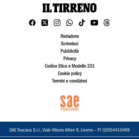
Redazione
Scriveteci
Pubblicità
Privacy
Codice Etico e Modello 231
Cookie policy
Termini e condizioni
SAE Toscana S.r.l., Viale Vittorio Alfieri 9, Livorno – PI 02054410499