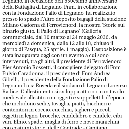
Legnano, in occasione dell’850esimo anniversario
della Battaglia di Legnano. Fnm, in collaborazione
con la Fondazione Palio di Legnano, ha realizzato
presso lo spazio l’Altro deposito bagagli della stazione
Milano Cadorna di Ferrovienord, la mostra 'Storie sul
binario giusto. Il Palio di Legnano' (Galleria
commerciale, dal 10 marzo al 24 maggio 2026, da
mercoledì a domenica, dalle 12 alle 18, chiuso il
giorno di Pasqua, 25 aprile, 1 maggio). L’esposizione è
stata inaugurata oggi con un evento a cui sono
intervenuti, tra gli altri, il presidente di Ferrovienord
Pier Antonio Rossetti, il consigliere delegato di Fnm
Fulvio Caradonna, il presidente di Fnm Andrea
Gibelli, il presidente della Fondazione Palio di
Legnano Luca Roveda e il sindaco di Legnano Lorenzo
Radice. L’allestimento si sviluppa attorno a un tavolo
medievale allestito con oggetti e suppellettili d’epoca
che includono sedie, tovaglia, piatti, bicchieri e
contenitori in coccio, cucchiai, taglieri e piccoli
oggetti in legno, brocche, candelabro e candele, cibi
vari. Elmo, spade, maglia di ferro e nove manichini
con costumi storici delle Contrade - Capitano,