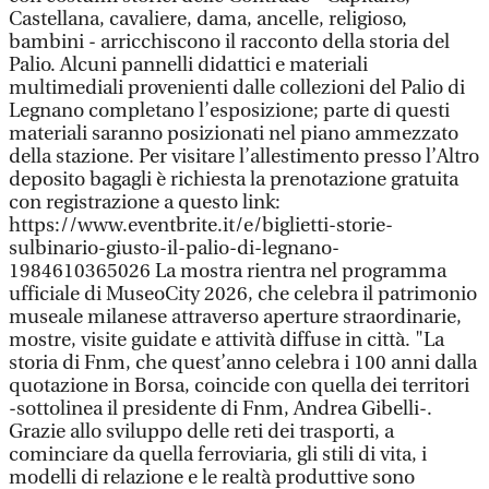
Castellana, cavaliere, dama, ancelle, religioso,
bambini - arricchiscono il racconto della storia del
Palio. Alcuni pannelli didattici e materiali
multimediali provenienti dalle collezioni del Palio di
Legnano completano l’esposizione; parte di questi
materiali saranno posizionati nel piano ammezzato
della stazione. Per visitare l’allestimento presso l’Altro
deposito bagagli è richiesta la prenotazione gratuita
con registrazione a questo link:
https://www.eventbrite.it/e/biglietti-storie-
sulbinario-giusto-il-palio-di-legnano-
1984610365026 La mostra rientra nel programma
ufficiale di MuseoCity 2026, che celebra il patrimonio
museale milanese attraverso aperture straordinarie,
mostre, visite guidate e attività diffuse in città. "La
storia di Fnm, che quest’anno celebra i 100 anni dalla
quotazione in Borsa, coincide con quella dei territori
-sottolinea il presidente di Fnm, Andrea Gibelli-.
Grazie allo sviluppo delle reti dei trasporti, a
cominciare da quella ferroviaria, gli stili di vita, i
modelli di relazione e le realtà produttive sono