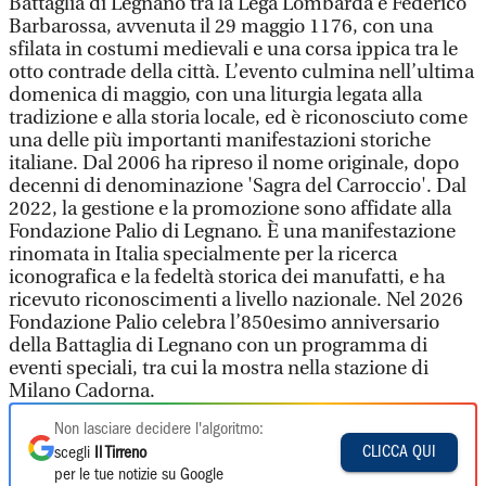
Battaglia di Legnano tra la Lega Lombarda e Federico
Barbarossa, avvenuta il 29 maggio 1176, con una
sfilata in costumi medievali e una corsa ippica tra le
otto contrade della città. L’evento culmina nell’ultima
domenica di maggio, con una liturgia legata alla
tradizione e alla storia locale, ed è riconosciuto come
una delle più importanti manifestazioni storiche
italiane. Dal 2006 ha ripreso il nome originale, dopo
decenni di denominazione 'Sagra del Carroccio'. Dal
2022, la gestione e la promozione sono affidate alla
Fondazione Palio di Legnano. È una manifestazione
rinomata in Italia specialmente per la ricerca
iconografica e la fedeltà storica dei manufatti, e ha
ricevuto riconoscimenti a livello nazionale. Nel 2026
Fondazione Palio celebra l’850esimo anniversario
della Battaglia di Legnano con un programma di
eventi speciali, tra cui la mostra nella stazione di
Milano Cadorna.
Non lasciare decidere l'algoritmo:
CLICCA QUI
scegli
Il Tirreno
per le tue notizie su Google