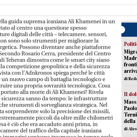
ella guida suprema iraniana Ali Khamenei in un
rtato al centro una questione spesso
ture digitali delle città – telecamere, sensori,
non sono solo strumenti per migliorare la
Polit
nergetica. Possono diventare anche piattaforme
Migra
. Secondo Rosario Cerra, presidente del Centro
Madri
 di Teheran dimostra come le smart city siano
front
lla competizione geopolitica e della sicurezza
arriva
vista con l’Adnkronos spiega perché le città
o un nuovo campo di battaglia tecnologico e
di Red
ruire una propria sovranità tecnologica. Cosa
 portato alla morte di Ali Khamenei? Rivela
Il do
i sicurezza sanno da tempo: le infrastrutture
Massa
nche strumenti di sorveglianza strategica. Nel
Paolo
ta sorprendente solo la precisione dei missili,
Terni
 estremamente piccoli da oltre mille chilometri
della
esa è ciò che era accaduto anni prima, in
di Ale
lecamere del traffico della capitale iraniana