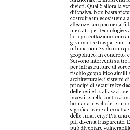
funzionare. E molti enti l
divieti. Qual è allora la v
difensiva. Non basta viet
costruire un ecosistema al
alleanze con partner affid
mercato per tecnologie svi
loro progettazione, con ar
governance trasparente. I
urbana non è solo una q
geopolitico. In concreto, 
Servono interventi su tre l
per infrastrutture di sorv
rischio geopolitico simili 
architetturale: i sistemi 
principi di security by de
delle reti e localizzazione 
investire nella costruzion
limitarsi a escludere i co
significa avere alternative
delle smart city? Più una c
più diventa trasparente. E
può diventare vulnerabili