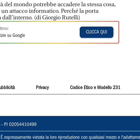
ittà del mondo potrebbe accadere la stessa cosa,
un attacco informatico. Perché la porta
dall’interno. (di Giorgio Rutelli)
itmo:
CLICCA QUI
izie su Google
ubblicità
Privacy
Codice Etico e Modello 231
vorno – PI 02054410499
ti. È espressamente vietata la loro riproduzione con qualsiasi mezzo e l'adattame