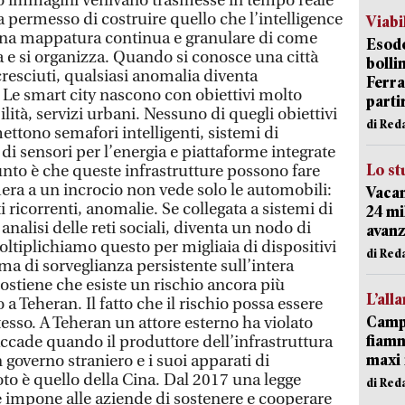
loro immagini venivano trasmesse in tempo reale
a permesso di costruire quello che l’intelligence
Viabi
: una mappatura continua e granulare di come
Esodo
a e si organizza. Quando si conosce una città
bolli
 cresciuti, qualsiasi anomalia diventa
Ferr
Le smart city nascono con obiettivi molto
parti
ilità, servizi urbani. Nessuno di quegli obiettivi
di Red
mettono semafori intelligenti, sistemi di
i di sensori per l’energia e piattaforme integrate
Lo st
 punto è che queste infrastrutture possono fare
era a un incrocio non vede solo le automobili:
Vacan
ricorrenti, anomalie. Se collegata a sistemi di
24 mi
nalisi delle reti sociali, diventa un nodo di
avanz
Moltiplichiamo questo per migliaia di dispositivi
di Red
a di sorveglianza persistente sull’intera
ostiene che esiste un rischio ancora più
L’all
a Teheran. Il fatto che il rischio possa essere
Campi
esso. A Teheran un attore esterno ha violato
fiamm
accade quando il produttore dell’infrastruttura
maxi 
 governo straniero e i suoi apparati di
noto è quello della Cina. Dal 2017 una legge
di Red
le impone alle aziende di sostenere e cooperare