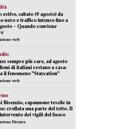
lità
 estivo, sabato (8 agosto) da
no nero e traffico intenso fino a
agosto – Quando conviene
re
azione web
udio
ze sempre più care, ad agosto
lioni di italiani restano a casa:
a il fenomeno "Staycation"
azione web
arme
 Bisenzio, capannone tessile in
e: crollata una parte del tetto. Il
intervento dei vigili del fuoco
azione Firenze