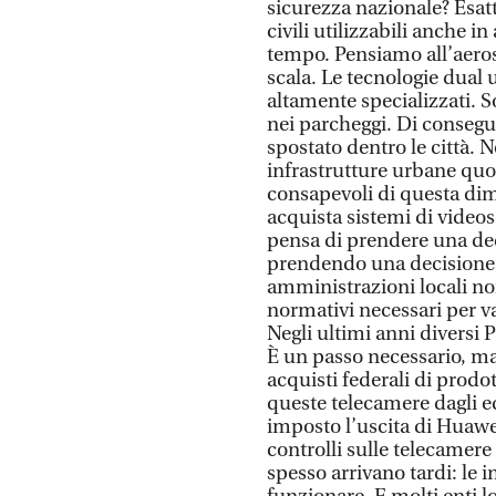
sicurezza nazionale? Esatt
civili utilizzabili anche i
tempo. Pensiamo all’aerospa
scala. Le tecnologie dual 
altamente specializzati. S
nei parcheggi. Di consegue
spostato dentro le città. N
infrastrutture urbane quo
consapevoli di questa d
acquista sistemi di video
pensa di prendere una deci
prendendo una decisione 
amministrazioni locali n
normativi necessari per val
Negli ultimi anni diversi 
È un passo necessario, ma 
acquisti federali di prodo
queste telecamere dagli ed
imposto l’uscita di Huawei
controlli sulle telecamer
spesso arrivano tardi: le i