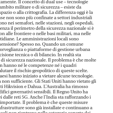
amente. Il concetto di dual use – tecnologie
n ambito militare o di sicurezza – esiste da
zio o alla crittografia. La differenza oggi è la
use non sono più confinate a settori industriali
ono nei semafori, nelle stazioni, negli ospedali,
nza il perimetro della sicurezza nazionale si è
on alle frontiere o nelle basi militari, ma nelle
tidiane. Le amministrazioni locali sono
imensione? Spesso no. Quando un comune
sorveglianza o piattaforme di gestione urbana
sione tecnica o di bilancio. In realtà sta
di sicurezza nazionale. Il problema è che molte
on hanno né le competenze né i quadri
utare il rischio geopolitico di queste scelte.
Paesi hanno iniziato a vietare alcune tecnologie.
non sufficiente. Gli Stati Uniti hanno vietato gli
tti Hikvision e Dahua. L’Australia ha rimosso
ifici governativi sensibili. Il Regno Unito ha
 dalle reti 5G. Anche l’India sta rafforzando i
e importate. Il problema è che queste misure
nfrastrutture sono già installate e continuano a