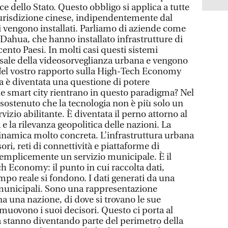
ence dello Stato. Questo obbligo si applica a tutte
giurisdizione cinese, indipendentemente dal
ti vengono installati. Parliamo di aziende come
Dahua, che hanno installato infrastrutture di
cento Paesi. In molti casi questi sistemi
rsale della videosorveglianza urbana e vengono
Nel vostro rapporto sulla High-Tech Economy
a è diventata una questione di potere
le smart city rientrano in questo paradigma? Nel
ostenuto che la tecnologia non è più solo un
vizio abilitante. È diventata il perno attorno al
e la rilevanza geopolitica delle nazioni. La
inamica molto concreta. L’infrastruttura urbana
ori, reti di connettività e piattaforme di
 semplicemente un servizio municipale. È il
h Economy: il punto in cui raccolta dati,
empo reale si fondono. I dati generati da una
 municipali. Sono una rappresentazione
 una nazione, di dove si trovano le sue
 muovono i suoi decisori. Questo ci porta al
tà stanno diventando parte del perimetro della