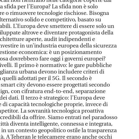
ocali non rientrano nelle categorie coperte dai
era sfida per l’Europa? La sfida non è solo
are o rimuovere tecnologie rischiose. Bisogna
ternativo solido e competitivo, basato su
abili. L’Europa deve smettere di essere solo un
luppate altrove e diventare protagonista della
chitetture aperte, audit indipendenti e
nvestire in un’industria europea della sicurezza
uestione economica: è un posizionamento
cosa dovrebbero fare oggi i governi europei?
ivelli. Il primo è normativo: le gare pubbliche
eglianza urbana devono includere criteri di
a quelli adottati per il 5G. Il secondo è
di smart city devono essere progettati secondo
sign, con cifratura end-to-end, separazione
dei dati. Il terzo è strategico: l’Europa deve
e di capacità tecnologiche proprie, invece di
mpetitor. La sovranità tecnologica proattiva
 credibili da offrire. Siamo entrati nel paradosso
ittà diventa intelligente, connessa e integrata,
 in un contesto geopolitico ostile la trasparenza
tà. A Teheran le telecamere erano anche occhi