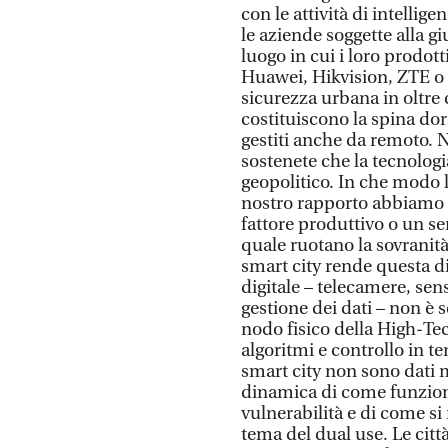
con le attività di intellig
le aziende soggette alla 
luogo in cui i loro prodot
Huawei, Hikvision, ZTE o 
sicurezza urbana in oltre 
costituiscono la spina do
gestiti anche da remoto. 
sostenete che la tecnologi
geopolitico. In che modo 
nostro rapporto abbiamo s
fattore produttivo o un ser
quale ruotano la sovranità 
smart city rende questa d
digitale – telecamere, sens
gestione dei dati – non è
nodo fisico della High-Tec
algoritmi e controllo in t
smart city non sono dati
dinamica di come funziona
vulnerabilità e di come si
tema del dual use. Le cit