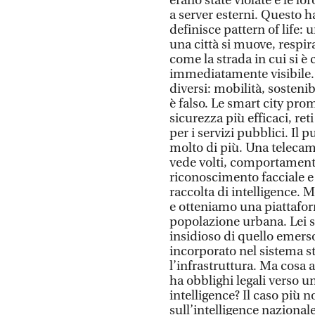
erano state violate e le 
a server esterni. Questo h
definisce pattern of life
una città si muove, respir
come la strada in cui si è
immediatamente visibile. 
diversi: mobilità, sostenib
è falso. Le smart city pro
sicurezza più efficaci, ret
per i servizi pubblici. Il
molto di più. Una telecam
vede volti, comportamenti 
riconoscimento facciale e a
raccolta di intelligence. 
e otteniamo una piattaform
popolazione urbana. Lei s
insidioso di quello emerso 
incorporato nel sistema st
l’infrastruttura. Ma cosa 
ha obblighi legali verso un
intelligence? Il caso più 
sull’intelligence naziona