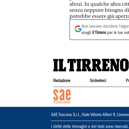
altrui. In qualche altra c
senza neppure bisogno di 
potrebbe essere già aperta 
Non lasciare decidere l'algor
scegli
Il Tirreno
per le tue not
Redazione
Scriveteci
P
SAE Toscana S.r.l., Viale Vittorio Alfieri 9, Li
I diritti delle immagini e dei testi sono riserva