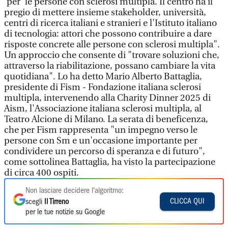
'per' le persone con sclerosi multipla. Il centro ha il
pregio di mettere insieme stakeholder, università,
centri di ricerca italiani e stranieri e l'Istituto italiano
di tecnologia: attori che possono contribuire a dare
risposte concrete alle persone con sclerosi multipla".
Un approccio che consente di "trovare soluzioni che,
attraverso la riabilitazione, possano cambiare la vita
quotidiana". Lo ha detto Mario Alberto Battaglia,
presidente di Fism - Fondazione italiana sclerosi
multipla, intervenendo alla Charity Dinner 2025 di
Aism, l'Associazione italiana sclerosi multipla, al
Teatro Alcione di Milano. La serata di beneficenza,
che per Fism rappresenta "un impegno verso le
persone con Sm e un'occasione importante per
condividere un percorso di speranza e di futuro",
come sottolinea Battaglia, ha visto la partecipazione
di circa 400 ospiti.
Non lasciare decidere l'algoritmo:
CLICCA QUI
scegli
Il Tirreno
per le tue notizie su Google