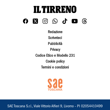
Redazione
Scriveteci
Pubblicità
Privacy
Codice Etico e Modello 231
Cookie policy
Termini e condizioni
SAE Toscana S.r.l., Viale Vittorio Alfieri 9, Livorno – PI 02054410499