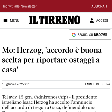
Il
Iscriviti alle Newsletter
ABBONATI
Tirreno
MENU
ACCEDI
SEGUICI SU
DISCOVER
Mo: Herzog, 'accordo è buona
scelta per riportare ostaggi a
casa'
15 gennaio 2025 21:05
1 MINUTI DI LETTURA
Tel aviv, 15 gen. (Adnkronos/Afp) - Il presidente
israeliano Isaac Herzog ha accolto l'annuncio
dell'accordo di tregua a Gaza, definendolo una